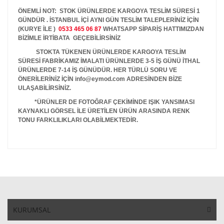
ÖNEMLİ NOT: STOK ÜRÜNLERDE KARGOYA TESLİM SÜRESİ 1
GÜNDÜR . İSTANBUL İÇİ AYNI GÜN TESLİM TALEPLERİNİZ İÇİN
(KURYE İLE )
0533 465 06 87
WHATSAPP SİPARİŞ HATTIMIZDAN
BİZİMLE İRTİBATA GEÇEBİLİRSİNİZ
STOKTA TÜKENEN ÜRÜNLERDE KARGOYA TESLİM
SÜRESİ FABRİKAMIZ İMALATI ÜRÜNLERDE 3-5 İŞ GÜNÜ İTHAL
ÜRÜNLERDE 7-14 İŞ GÜNÜDÜR. HER TÜRLÜ SORU VE
ÖNERİLERİNİZ İÇİN info@eymod.com ADRESİNDEN BİZE
ULAŞABİLİRSİNİZ.
*ÜRÜNLER DE FOTOĞRAF ÇEKİMİNDE IŞIK YANSIMASI
KAYNAKLI GÖRSEL İLE ÜRETİLEN ÜRÜN ARASINDA RENK
TONU FARKLILIKLARI OLABİLMEKTEDİR.
KURUMSAL