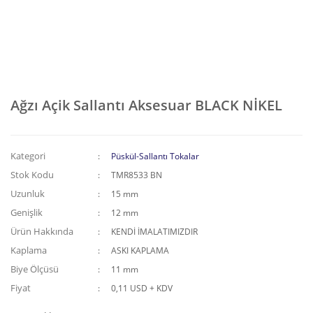
Ağzı Açik Sallantı Aksesuar BLACK NİKEL
Kategori
Püskül-Sallantı Tokalar
Stok Kodu
TMR8533 BN
Uzunluk
15 mm
Genişlik
12 mm
Ürün Hakkında
KENDİ İMALATIMIZDIR
Kaplama
ASKI KAPLAMA
Biye Ölçüsü
11 mm
Fiyat
0,11 USD + KDV