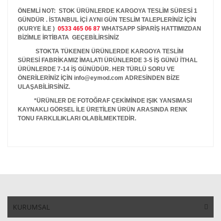
ÖNEMLİ NOT: STOK ÜRÜNLERDE KARGOYA TESLİM SÜRESİ 1
GÜNDÜR . İSTANBUL İÇİ AYNI GÜN TESLİM TALEPLERİNİZ İÇİN
(KURYE İLE )
0533 465 06 87
WHATSAPP SİPARİŞ HATTIMIZDAN
BİZİMLE İRTİBATA GEÇEBİLİRSİNİZ
STOKTA TÜKENEN ÜRÜNLERDE KARGOYA TESLİM
SÜRESİ FABRİKAMIZ İMALATI ÜRÜNLERDE 3-5 İŞ GÜNÜ İTHAL
ÜRÜNLERDE 7-14 İŞ GÜNÜDÜR. HER TÜRLÜ SORU VE
ÖNERİLERİNİZ İÇİN info@eymod.com ADRESİNDEN BİZE
ULAŞABİLİRSİNİZ.
*ÜRÜNLER DE FOTOĞRAF ÇEKİMİNDE IŞIK YANSIMASI
KAYNAKLI GÖRSEL İLE ÜRETİLEN ÜRÜN ARASINDA RENK
TONU FARKLILIKLARI OLABİLMEKTEDİR.
KURUMSAL