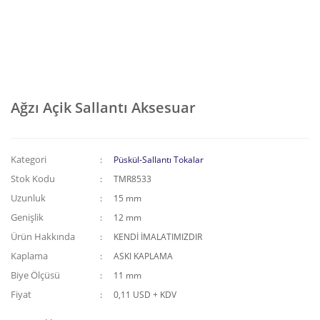
Ağzı Açik Sallantı Aksesuar
Kategori
Püskül-Sallantı Tokalar
Stok Kodu
TMR8533
Uzunluk
15 mm
Genişlik
12 mm
Ürün Hakkında
KENDİ İMALATIMIZDIR
Kaplama
ASKI KAPLAMA
Biye Ölçüsü
11 mm
Fiyat
0,11 USD + KDV