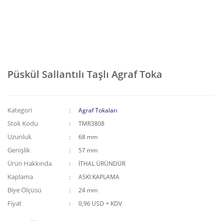
Püskül Sallantılı Taşlı Agraf Toka
Kategori
Agraf Tokaları
Stok Kodu
TMR3808
Uzunluk
68 mm
Genişlik
57 mm
Ürün Hakkında
İTHAL ÜRÜNDÜR
Kaplama
ASKI KAPLAMA
Biye Ölçüsü
24 mm
Fiyat
0,96 USD + KDV