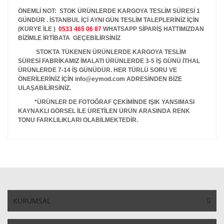
ÖNEMLİ NOT: STOK ÜRÜNLERDE KARGOYA TESLİM SÜRESİ 1
GÜNDÜR . İSTANBUL İÇİ AYNI GÜN TESLİM TALEPLERİNİZ İÇİN
(KURYE İLE )
0533 465 06 87
WHATSAPP SİPARİŞ HATTIMIZDAN
BİZİMLE İRTİBATA GEÇEBİLİRSİNİZ
STOKTA TÜKENEN ÜRÜNLERDE KARGOYA TESLİM
SÜRESİ FABRİKAMIZ İMALATI ÜRÜNLERDE 3-5 İŞ GÜNÜ İTHAL
ÜRÜNLERDE 7-14 İŞ GÜNÜDÜR. HER TÜRLÜ SORU VE
ÖNERİLERİNİZ İÇİN info@eymod.com ADRESİNDEN BİZE
ULAŞABİLİRSİNİZ.
*ÜRÜNLER DE FOTOĞRAF ÇEKİMİNDE IŞIK YANSIMASI
KAYNAKLI GÖRSEL İLE ÜRETİLEN ÜRÜN ARASINDA RENK
TONU FARKLILIKLARI OLABİLMEKTEDİR.
KURUMSAL