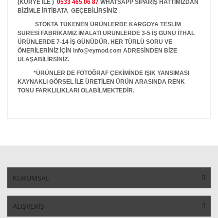
(KURYE İLE )
0533 465 06 87
WHATSAPP SİPARİŞ HATTIMIZDAN
BİZİMLE İRTİBATA GEÇEBİLİRSİNİZ
STOKTA TÜKENEN ÜRÜNLERDE KARGOYA TESLİM
SÜRESİ FABRİKAMIZ İMALATI ÜRÜNLERDE 3-5 İŞ GÜNÜ İTHAL
ÜRÜNLERDE 7-14 İŞ GÜNÜDÜR. HER TÜRLÜ SORU VE
ÖNERİLERİNİZ İÇİN info@eymod.com ADRESİNDEN BİZE
ULAŞABİLİRSİNİZ.
*ÜRÜNLER DE FOTOĞRAF ÇEKİMİNDE IŞIK YANSIMASI
KAYNAKLI GÖRSEL İLE ÜRETİLEN ÜRÜN ARASINDA RENK
TONU FARKLILIKLARI OLABİLMEKTEDİR.
KURUMSAL
ALIŞVERİŞ