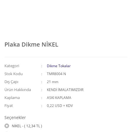
Plaka Dikme NİKEL
Kategori
Dikme Tokalar
Stok Kodu
TMR8004 N
Dış Çapı
21 mm
Ürün Hakkında
KENDİ İMALATIMIZDIR
Kaplama
ASKI KAPLAMA
Fiyat
0,22 USD + KDV
Seçenekler
NİKEL - ( 12,34 TL )