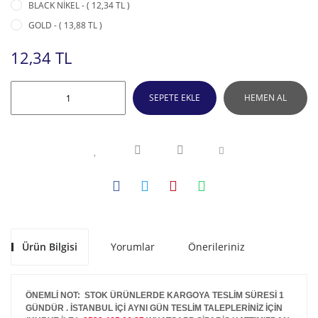
BLACK NİKEL - ( 12,34 TL )
GOLD - ( 13,88 TL )
12,34 TL
SEPETE EKLE
HEMEN AL
Ürün Bilgisi
Yorumlar
Önerileriniz
ÖNEMLİ NOT: STOK ÜRÜNLERDE KARGOYA TESLİM SÜRESİ 1
GÜNDÜR . İSTANBUL İÇİ AYNI GÜN TESLİM TALEPLERİNİZ İÇİN