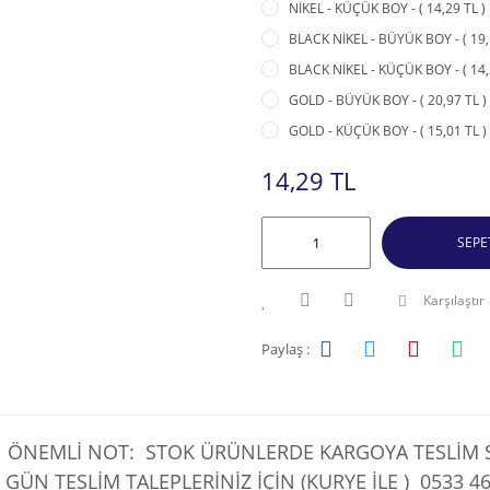
NİKEL - KÜÇÜK BOY - ( 14,29 TL )
BLACK NİKEL - BÜYÜK BOY - ( 19,
BLACK NİKEL - KÜÇÜK BOY - ( 14,
GOLD - BÜYÜK BOY - ( 20,97 TL )
GOLD - KÜÇÜK BOY - ( 15,01 TL )
14,29 TL
SEPE
Karşılaştır
Paylaş :
ÖNEMLİ NOT: STOK ÜRÜNLERDE KARGOYA TESLİM SÜ
 GÜN TESLİM TALEPLERİNİZ İÇİN (KURYE İLE )
0533 46