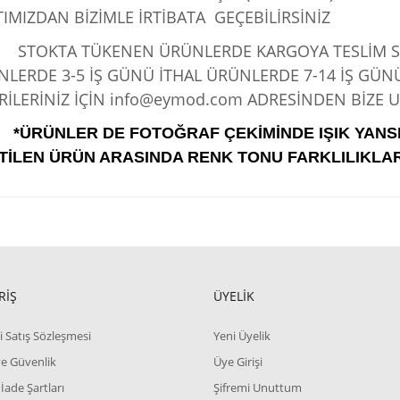
IMIZDAN BİZİMLE İRTİBATA GEÇEBİLİRSİNİZ
KTA TÜKENEN ÜRÜNLERDE KARGOYA TESLİM SÜRE
LERDE 3-5 İŞ GÜNÜ İTHAL ÜRÜNLERDE 7-14 İŞ GÜN
İLERİNİZ İÇİN info@eymod.com ADRESİNDEN BİZE UL
*ÜRÜNLER DE FOTOĞRAF ÇEKİMİNDE IŞIK YANS
TİLEN ÜRÜN ARASINDA RENK TONU FARKLILIKLAR
RİŞ
ÜYELİK
i Satış Sözleşmesi
Yeni Üyelik
 ve Güvenlik
Üye Girişi
 İade Şartları
Şifremi Unuttum