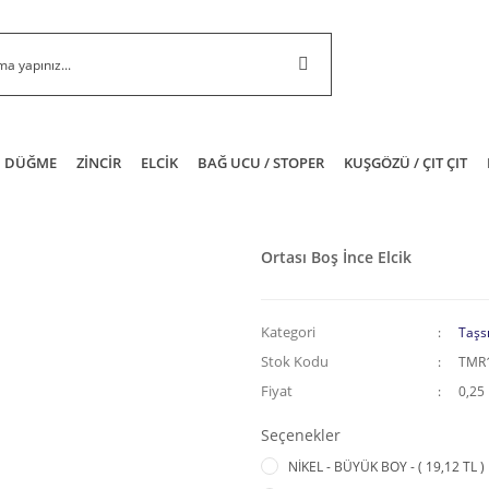
DÜĞME
ZİNCİR
ELCİK
BAĞ UCU / STOPER
KUŞGÖZÜ / ÇIT ÇIT
Ortası Boş İnce Elcik
Kategori
Taşsı
Stok Kodu
TMR1
Fiyat
0,25
Seçenekler
NİKEL - BÜYÜK BOY - ( 19,12 TL )