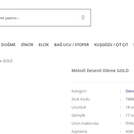
DÜĞME
ZİNCİR
ELCİK
BAĞ UCU / STOPER
KUŞGÖZÜ / ÇIT ÇIT
me GOLD
Melodi Desenli Dikme GOLD
Kategori
Dikm
Stok Kodu
TMR
Uzunluk
18 
Genişlik
17 
Ürün Hakkında
İTH
Kaplama
ASKI