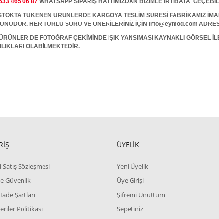
533 465 06 87
WHATSAPP SİPARİŞ HATTIMIZDAN BİZİMLE İRTİBATA GEÇEBİL
A TÜKENEN ÜRÜNLERDE KARGOYA TESLİM SÜRESİ FABRİKAMIZ İMALAT
 GÜNÜDÜR. HER TÜRLÜ SORU VE ÖNERİLERİNİZ İÇİN info@eymod.com ADRES
ÜRÜNLER DE FOTOĞRAF ÇEKİMİNDE IŞIK YANSIMASI KAYNAKLI GÖRSEL İ
ILIKLARI OLABİLMEKTEDİR.
RİŞ
ÜYELİK
i Satış Sözleşmesi
Yeni Üyelik
 ve Güvenlik
Üye Girişi
 İade Şartları
Şifremi Unuttum
Veriler Politikası
Sepetiniz