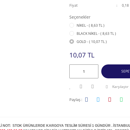
Fiyat
0,18
Seçenekler
NİKEL - ( 8,63 TL )
BLACK NİKEL - ( 8,63 TL )
GOLD - ( 10,07 TL )
10,07 TL
SEPE
Karşılaştır
Paylaş :
İ NOT: STOK ÜRÜNLERDE KARGOYA TESLİM SÜRESİ 1 GÜNDÜR . İSTANBUL İ