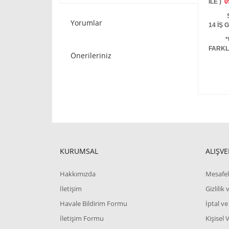
İLE )
0
STOKT
Yorumlar
14 İŞ
*
FARKL
Önerileriniz
KURUMSAL
ALIŞVE
Hakkımızda
Mesafel
İletişim
Gizlilik
Havale Bildirim Formu
İptal ve
İletişim Formu
Kişisel 