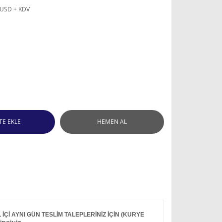
 USD + KDV
TE EKLE
HEMEN AL
Çİ AYNI GÜN TESLİM TALEPLERİNİZ İÇİN (KURYE