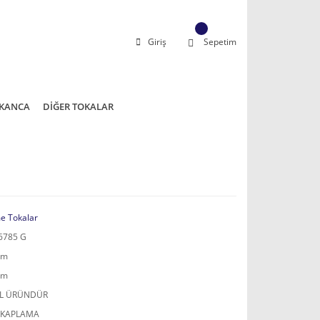
Giriş
Sepetim
KANCA
DİĞER TOKALAR
e Tokalar
6785 G
mm
mm
AL ÜRÜNDÜR
 KAPLAMA