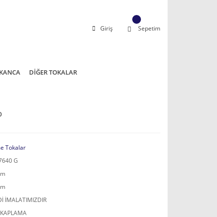
Giriş
Sepetim
KANCA
DİĞER TOKALAR
D
e Tokalar
7640 G
mm
mm
İ İMALATIMIZDIR
 KAPLAMA