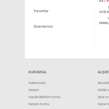
İLE )
0
STOKT
Yorumlar
14 İŞ
*
FARKL
Önerileriniz
KURUMSAL
ALIŞVE
Hakkımızda
Mesafel
İletişim
Gizlilik
Havale Bildirim Formu
İptal ve
İletişim Formu
Kişisel 