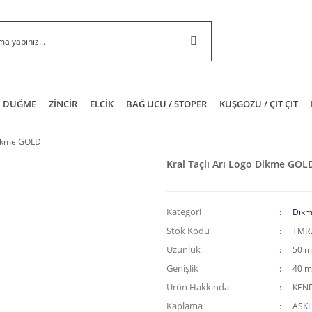
DÜĞME
ZİNCİR
ELCİK
BAĞ UCU / STOPER
KUŞGÖZÜ / ÇIT ÇIT
 Dikme GOLD
Kral Taçlı Arı Logo Dikme GOL
Kategori
Dikm
Stok Kodu
TMR
Uzunluk
50 
Genişlik
40 
Ürün Hakkında
KEND
Kaplama
ASKI