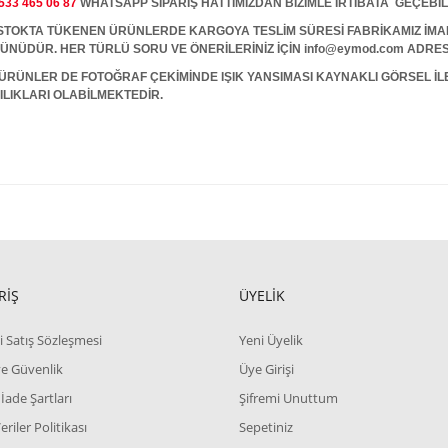
533 465 06 87
WHATSAPP SİPARİŞ HATTIMIZDAN BİZİMLE İRTİBATA GEÇEBİL
A TÜKENEN ÜRÜNLERDE KARGOYA TESLİM SÜRESİ FABRİKAMIZ İMALAT
 GÜNÜDÜR. HER TÜRLÜ SORU VE ÖNERİLERİNİZ İÇİN info@eymod.com ADRES
ÜRÜNLER DE FOTOĞRAF ÇEKİMİNDE IŞIK YANSIMASI KAYNAKLI GÖRSEL İ
ILIKLARI OLABİLMEKTEDİR.
RİŞ
ÜYELİK
i Satış Sözleşmesi
Yeni Üyelik
 ve Güvenlik
Üye Girişi
 İade Şartları
Şifremi Unuttum
Veriler Politikası
Sepetiniz