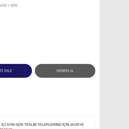
 USD + KDV
TE EKLE
HEMEN AL
Çİ AYNI GÜN TESLİM TALEPLERİNİZ İÇİN (KURYE