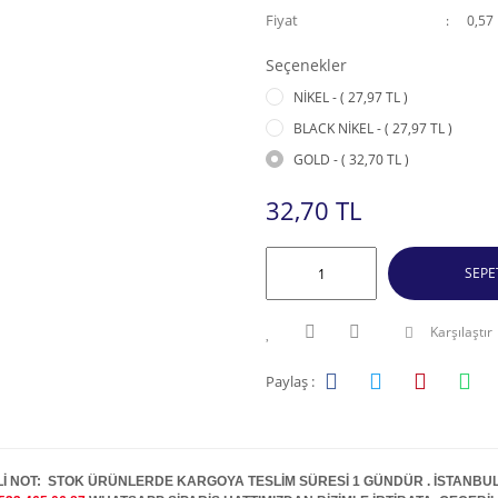
Fiyat
0,57
Seçenekler
NİKEL - ( 27,97 TL )
BLACK NİKEL - ( 27,97 TL )
GOLD - ( 32,70 TL )
32,70 TL
SEPE
Karşılaştır
Paylaş :
İ NOT: STOK ÜRÜNLERDE KARGOYA TESLİM SÜRESİ 1 GÜNDÜR . İSTANBUL İ