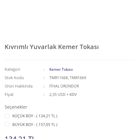
Kıvrımlı Yuvarlak Kemer Tokası
Kategori
Kemer Tokası
Stok Kodu
TMR11668, TMR1669
Ürün Hakkında
İTHAL ÜRÜNDÜR
Fiyat
2,35 USD + KDV
Seçenekler
KÜÇÜK BOY - ( 134,21 TL )
BÜYÜK BOY - ( 157,05 TL )
134,21 TL