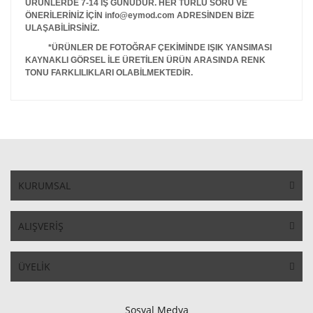
ÜRÜNLERDE 7-14 İŞ GÜNÜDÜR. HER TÜRLÜ SORU VE
ÖNERİLERİNİZ İÇİN info@eymod.com ADRESİNDEN BİZE
ULAŞABİLİRSİNİZ.
*ÜRÜNLER DE FOTOĞRAF ÇEKİMİNDE IŞIK YANSIMASI
KAYNAKLI GÖRSEL İLE ÜRETİLEN ÜRÜN ARASINDA RENK
TONU FARKLILIKLARI OLABİLMEKTEDİR.
KURUMSAL
ALIŞVERİŞ
ÜYELİK
Sosyal Medya