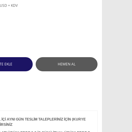
 USD + KDV
TE EKLE
HEMEN AL
Çİ AYNI GÜN TESLİM TALEPLERİNİZ İÇİN (KURYE
İRSİNİZ