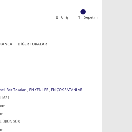
Giriş
Sepetim
KANCA
DİĞER TOKALAR
eli Brit Tokaları
,
EN YENİLER
,
EN ÇOK SATANLAR
11621
 mm
mm
AL ÜRÜNDÜR
mm