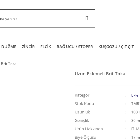
DÜĞME
ZİNCİR
ELCİK
BAĞ UCU / STOPER
KUŞGÖZÜ / ÇIT ÇIT
 Brit Toka
Uzun Eklemeli Brit Toka
Kategori
Eklem
Stok Kodu
TMR
Uzunluk
103
Genişlik
36 
Ürün Hakkında
İTH
Biye Ölçüsü
17 