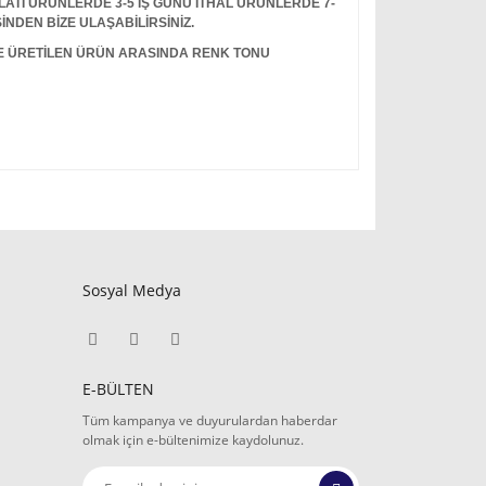
I ÜRÜNLERDE 3-5 İŞ GÜNÜ İTHAL ÜRÜNLERDE 7-
İNDEN BİZE ULAŞABİLİRSİNİZ.
LE ÜRETİLEN ÜRÜN ARASINDA RENK TONU
Sosyal Medya
E-BÜLTEN
Tüm kampanya ve duyurulardan haberdar
olmak için e-bültenimize kaydolunuz.