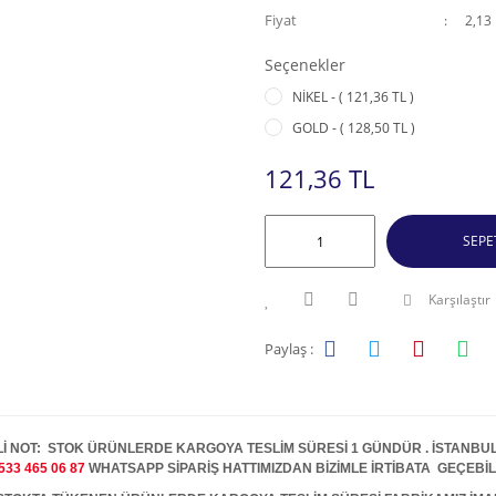
Fiyat
2,13
Seçenekler
NİKEL - ( 121,36 TL )
GOLD - ( 128,50 TL )
121,36 TL
SEPE
Karşılaştır
Paylaş :
İ NOT: STOK ÜRÜNLERDE KARGOYA TESLİM SÜRESİ 1 GÜNDÜR . İSTANBUL İ
533 465 06 87
WHATSAPP SİPARİŞ HATTIMIZDAN BİZİMLE İRTİBATA GEÇEBİL