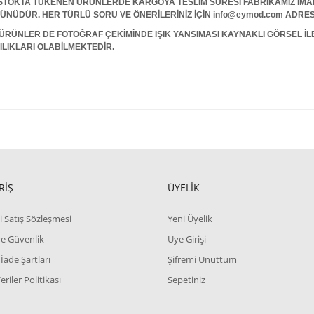
A TÜKENEN ÜRÜNLERDE KARGOYA TESLİM SÜRESİ FABRİKAMIZ İMALAT
 GÜNÜDÜR. HER TÜRLÜ SORU VE ÖNERİLERİNİZ İÇİN info@eymod.com ADRES
ÜRÜNLER DE FOTOĞRAF ÇEKİMİNDE IŞIK YANSIMASI KAYNAKLI GÖRSEL İ
ILIKLARI OLABİLMEKTEDİR.
RİŞ
ÜYELİK
i Satış Sözleşmesi
Yeni Üyelik
 ve Güvenlik
Üye Girişi
 İade Şartları
Şifremi Unuttum
Veriler Politikası
Sepetiniz