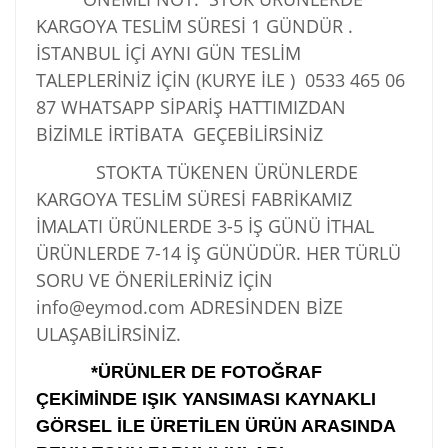
KARGOYA TESLİM SÜRESİ 1 GÜNDÜR .
İSTANBUL İÇİ AYNI GÜN TESLİM
TALEPLERİNİZ İÇİN (KURYE İLE )
0533 465 06
87
WHATSAPP SİPARİŞ HATTIMIZDAN
BİZİMLE İRTİBATA GEÇEBİLİRSİNİZ
STOKTA TÜKENEN ÜRÜNLERDE
KARGOYA TESLİM SÜRESİ FABRİKAMIZ
İMALATI ÜRÜNLERDE 3-5 İŞ GÜNÜ İTHAL
ÜRÜNLERDE 7-14 İŞ GÜNÜDÜR. HER TÜRLÜ
SORU VE ÖNERİLERİNİZ İÇİN
info@eymod.com ADRESİNDEN BİZE
ULAŞABİLİRSİNİZ.
*ÜRÜNLER DE FOTOĞRAF
ÇEKİMİNDE IŞIK YANSIMASI KAYNAKLI
GÖRSEL İLE ÜRETİLEN ÜRÜN ARASINDA