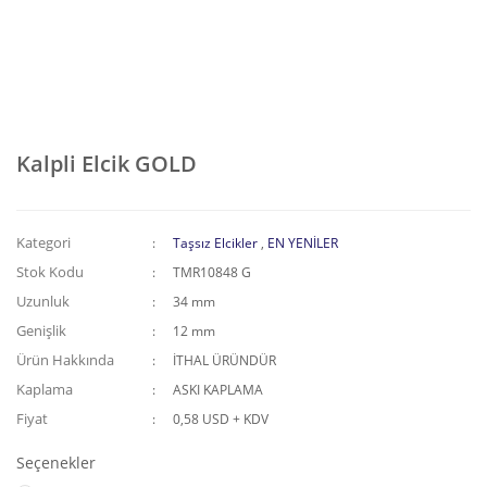
Kalpli Elcik GOLD
Kategori
Taşsız Elcikler
,
EN YENİLER
Stok Kodu
TMR10848 G
Uzunluk
34 mm
Genişlik
12 mm
Ürün Hakkında
İTHAL ÜRÜNDÜR
Kaplama
ASKI KAPLAMA
Fiyat
0,58 USD + KDV
Seçenekler