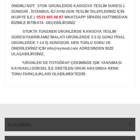
ÖNEMLİ NOT: STOK ÜRÜNLERDE KARGOYA TESLİM SÜRESİ 1
GÜNDÜR . İSTANBUL İÇİ AYNI GÜN TESLİM TALEPLERİNİZ İÇİN
(KURYE İLE )
0533 465 06 87
WHATSAPP SİPARİŞ HATTIMIZDAN
BİZİMLE İRTİBATA GEÇEBİLİRSİNİZ
STOKTA TÜKENEN ÜRÜNLERDE KARGOYA TESLİM
SÜRESİ FABRİKAMIZ İMALATI ÜRÜNLERDE 3-5 İŞ GÜNÜ İTHAL
ÜRÜNLERDE 7-14 İŞ GÜNÜDÜR. HER TÜRLÜ SORU VE
ÖNERİLERİNİZ İÇİN info@eymod.com ADRESİNDEN BİZE
ULAŞABİLİRSİNİZ.
*ÜRÜNLER DE FOTOĞRAF ÇEKİMİNDE IŞIK YANSIMASI
KAYNAKLI GÖRSEL İLE ÜRETİLEN ÜRÜN ARASINDA RENK
TONU FARKLILIKLARI OLABİLMEKTEDİR.
KURUMSAL