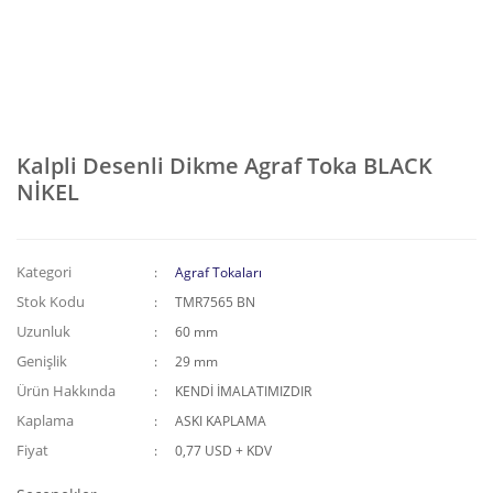
Kalpli Desenli Dikme Agraf Toka BLACK
NİKEL
Kategori
Agraf Tokaları
Stok Kodu
TMR7565 BN
Uzunluk
60 mm
Genişlik
29 mm
Ürün Hakkında
KENDİ İMALATIMIZDIR
Kaplama
ASKI KAPLAMA
Fiyat
0,77 USD + KDV