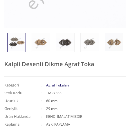
Püskül-Sallantı Tokalar
Kemer Tokası
Kıstırma Tokalar
Zincirli Aksesuarlar
Kalpli Desenli Dikme Agraf Toka
Kategori
Agraf Tokaları
Stok Kodu
TMR7565
Uzunluk
60 mm
Genişlik
29 mm
Ürün Hakkında
KENDİ İMALATIMIZDIR
Kaplama
ASKI KAPLAMA