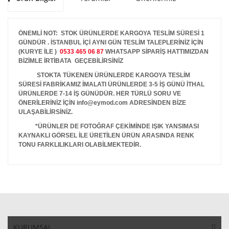
ÖNEMLİ NOT: STOK ÜRÜNLERDE KARGOYA TESLİM SÜRESİ 1
GÜNDÜR . İSTANBUL İÇİ AYNI GÜN TESLİM TALEPLERİNİZ İÇİN
(KURYE İLE )
0533 465 06 87
WHATSAPP SİPARİŞ HATTIMIZDAN
BİZİMLE İRTİBATA GEÇEBİLİRSİNİZ
STOKTA TÜKENEN ÜRÜNLERDE KARGOYA TESLİM
SÜRESİ FABRİKAMIZ İMALATI ÜRÜNLERDE 3-5 İŞ GÜNÜ İTHAL
ÜRÜNLERDE 7-14 İŞ GÜNÜDÜR. HER TÜRLÜ SORU VE
ÖNERİLERİNİZ İÇİN info@eymod.com ADRESİNDEN BİZE
ULAŞABİLİRSİNİZ.
*ÜRÜNLER DE FOTOĞRAF ÇEKİMİNDE IŞIK YANSIMASI
KAYNAKLI GÖRSEL İLE ÜRETİLEN ÜRÜN ARASINDA RENK
TONU FARKLILIKLARI OLABİLMEKTEDİR.
KURUMSAL