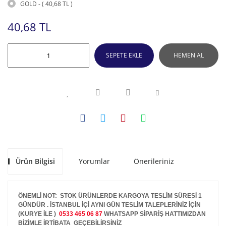
GOLD - ( 40,68 TL )
40,68 TL
SEPETE EKLE
HEMEN AL
Ürün Bilgisi
Yorumlar
Önerileriniz
ÖNEMLİ NOT: STOK ÜRÜNLERDE KARGOYA TESLİM SÜRESİ 1
GÜNDÜR . İSTANBUL İÇİ AYNI GÜN TESLİM TALEPLERİNİZ İÇİN
(KURYE İLE )
0533 465 06 87
WHATSAPP SİPARİŞ HATTIMIZDAN
BİZİMLE İRTİBATA GEÇEBİLİRSİNİZ