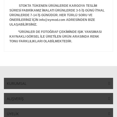
STOKTA TÜKENEN ÜRÜNLERDE KARGOYA TESLİM
SÜRESİ FABRİKAMIZ İMALATI ÜRÜNLERDE 3-5 İŞ GÜNÜ İTHAL
ÜRÜNLERDE 7-14 İŞ GÜNÜDÜR. HER TÜRLÜ SORU VE
ÖNERİLERİNİZ İÇİN info@eymod.com ADRESİNDEN BİZE
ULAŞABİLİRSİNİZ.
*ÜRÜNLER DE FOTOĞRAF ÇEKİMİNDE IŞIK YANSIMASI
KAYNAKLI GÖRSEL İLE ÜRETİLEN ÜRÜN ARASINDA RENK
TONU FARKLILIKLARI OLABİLMEKTEDİR.
KURUMSAL
ALIŞVERİŞ
ÜYELİK