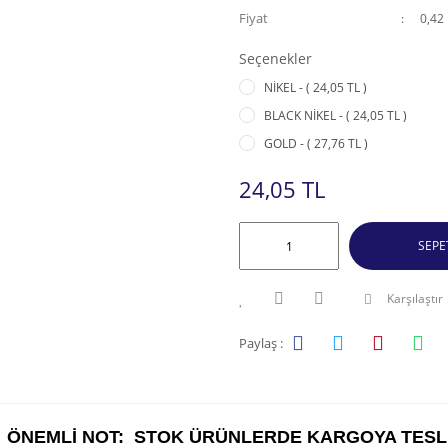
Fiyat
0,42
Seçenekler
NİKEL - ( 24,05 TL )
BLACK NİKEL - ( 24,05 TL )
GOLD - ( 27,76 TL )
24,05 TL
SEPE
Karşılaştır
Paylaş :
ÖNEMLİ NOT: STOK ÜRÜNLERDE KARGOYA TESLİ