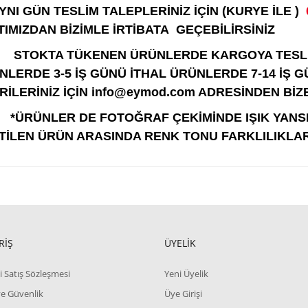
AYNI GÜN TESLİM TALEPLERİNİZ İÇİN (KURYE İLE )
TIMIZDAN BİZİMLE İRTİBATA GEÇEBİLİRSİNİZ
KTA TÜKENEN ÜRÜNLERDE KARGOYA TESLİM S
NLERDE 3-5 İŞ GÜNÜ İTHAL ÜRÜNLERDE 7-14 İŞ 
RİLERİNİZ İÇİN info@eymod.com ADRESİNDEN BİZE
*ÜRÜNLER DE FOTOĞRAF ÇEKİMİNDE IŞIK YANS
TİLEN ÜRÜN ARASINDA RENK TONU FARKLILIKLAR
RİŞ
ÜYELİK
i Satış Sözleşmesi
Yeni Üyelik
 ve Güvenlik
Üye Girişi