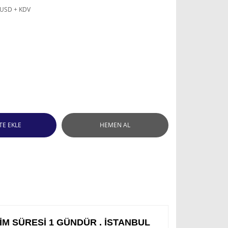
 USD + KDV
TE EKLE
HEMEN AL
M SÜRESİ 1 GÜNDÜR . İSTANBUL