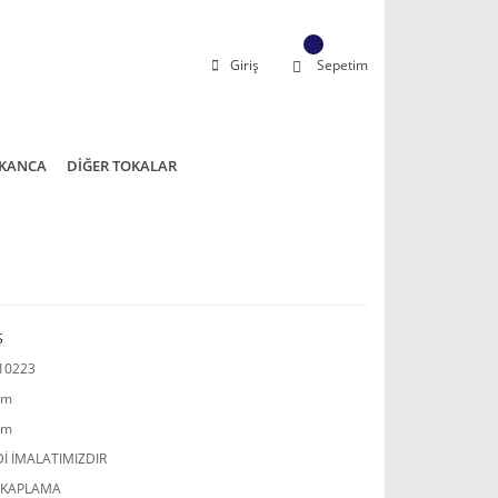
Giriş
Sepetim
KANCA
DİĞER TOKALAR
Ş
10223
mm
mm
İ İMALATIMIZDIR
 KAPLAMA