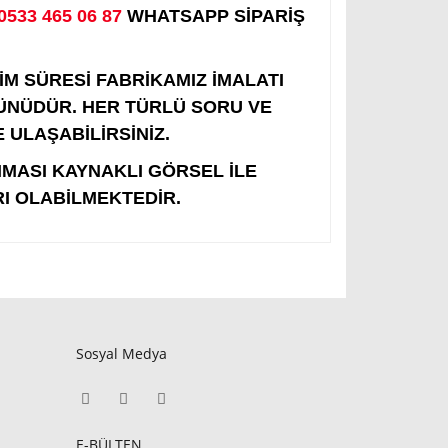
0533 465 06 87
WHATSAPP SİPARİŞ
ÜRESİ FABRİKAMIZ İMALATI
GÜNÜDÜR. HER TÜRLÜ SORU VE
 ULAŞABİLİRSİNİZ.
IMASI KAYNAKLI GÖRSEL İLE
I OLABİLMEKTEDİR.
Sosyal Medya
E-BÜLTEN