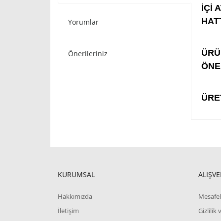
İÇİ 
HAT
Yorumlar
STO
ÜRÜ
Önerileriniz
ÖNE
ÜRE
KURUMSAL
ALIŞVE
Hakkımızda
Mesafel
İletişim
Gizlilik