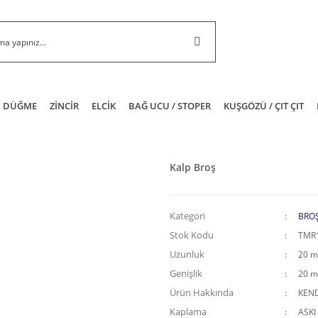
DÜĞME
ZİNCİR
ELCİK
BAĞ UCU / STOPER
KUŞGÖZÜ / ÇIT ÇIT
Kalp Broş
Kategori
BRO
Stok Kodu
TMR
Uzunluk
20 
Genişlik
20 
Ürün Hakkında
KEND
Kaplama
ASKI