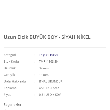
Uzun Elcik BÜYÜK BOY - SİYAH NİKEL
Kategori
Taşsız Elcikler
Stok Kodu
TMR11163 SN
Uzunluk
39 mm
Genişlik
13 mm
Ürün Hakkında
İTHAL ÜRÜNDÜR
Kaplama
ASKI KAPLAMA
Fiyat
0,81 USD + KDV
Seçenekler