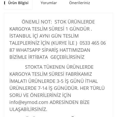
Ürün Bilgisi
Yorumlar
Önerileriniz
ÖNEMLİ NOT: STOK ÜRÜNLERDE
KARGOYA TESLİM SÜRESİ 1 GÜNDÜR .
İSTANBUL İÇİ AYNI GÜN TESLİM
TALEPLERİNİZ İÇİN (KURYE İLE )
0533 465 06
87
WHATSAPP SİPARİŞ HATTIMIZDAN
BİZİMLE İRTİBATA GEÇEBİLİRSİNİZ
STOKTA TÜKENEN ÜRÜNLERDE
KARGOYA TESLİM SÜRESİ FABRİKAMIZ
İMALATI ÜRÜNLERDE 3-5 İŞ GÜNÜ İTHAL
ÜRÜNLERDE 7-14 İŞ GÜNÜDÜR. HER TÜRLÜ
SORU VE ÖNERİLERİNİZ İÇİN
info@eymod.com ADRESİNDEN BİZE
ULAŞABİLİRSİNİZ.