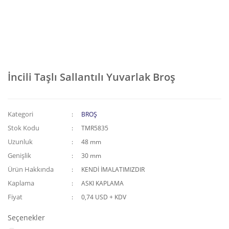
İncili Taşlı Sallantılı Yuvarlak Broş
Kategori
BROŞ
Stok Kodu
TMR5835
Uzunluk
48 mm
Genişlik
30 mm
Ürün Hakkında
KENDİ İMALATIMIZDIR
Kaplama
ASKI KAPLAMA
Fiyat
0,74 USD + KDV
Seçenekler