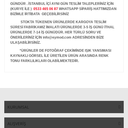
GÜNDÜR . İSTANBUL İÇİ AYNI GÜN TESLİM TALEPLERİNİZ İÇİN
(KURYE İLE )
0533 465 06 87
WHATSAPP SİPARİŞ HATTIMIZDAN
BİZİMLE İRTİBATA GEÇEBİLİRSİNİZ
STOKTA TÜKENEN ÜRÜNLERDE KARGOYA TESLİM
SÜRESİ FABRİKAMIZ İMALATI ÜRÜNLERDE 3-5 İŞ GÜNÜ İTHAL
ÜRÜNLERDE 7-14 İŞ GÜNÜDÜR. HER TÜRLÜ SORU VE
ÖNERİLERİNİZ İÇİN info@eymod.com ADRESİNDEN BİZE
ULAŞABİLİRSİNİZ.
*ÜRÜNLER DE FOTOĞRAF ÇEKİMİNDE IŞIK YANSIMASI
KAYNAKLI GÖRSEL İLE ÜRETİLEN ÜRÜN ARASINDA RENK
TONU FARKLILIKLARI OLABİLMEKTEDİR.
KURUMSAL
ALIŞVERİŞ