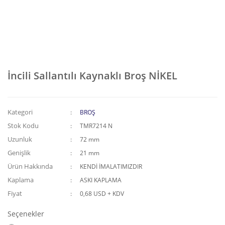
İncili Sallantılı Kaynaklı Broş NİKEL
Kategori
BROŞ
Stok Kodu
TMR7214 N
Uzunluk
72 mm
Genişlik
21 mm
Ürün Hakkında
KENDİ İMALATIMIZDIR
Kaplama
ASKI KAPLAMA
Fiyat
0,68 USD + KDV
Seçenekler