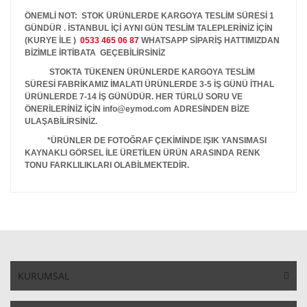
ÖNEMLİ NOT: STOK ÜRÜNLERDE KARGOYA TESLİM SÜRESİ 1
GÜNDÜR . İSTANBUL İÇİ AYNI GÜN TESLİM TALEPLERİNİZ İÇİN
(KURYE İLE )
0533 465 06 87
WHATSAPP SİPARİŞ HATTIMIZDAN
BİZİMLE İRTİBATA GEÇEBİLİRSİNİZ
STOKTA TÜKENEN ÜRÜNLERDE KARGOYA TESLİM
SÜRESİ FABRİKAMIZ İMALATI ÜRÜNLERDE 3-5 İŞ GÜNÜ İTHAL
ÜRÜNLERDE 7-14 İŞ GÜNÜDÜR. HER TÜRLÜ SORU VE
ÖNERİLERİNİZ İÇİN info@eymod.com ADRESİNDEN BİZE
ULAŞABİLİRSİNİZ.
*ÜRÜNLER DE FOTOĞRAF ÇEKİMİNDE IŞIK YANSIMASI
KAYNAKLI GÖRSEL İLE ÜRETİLEN ÜRÜN ARASINDA RENK
TONU FARKLILIKLARI OLABİLMEKTEDİR.
KURUMSAL