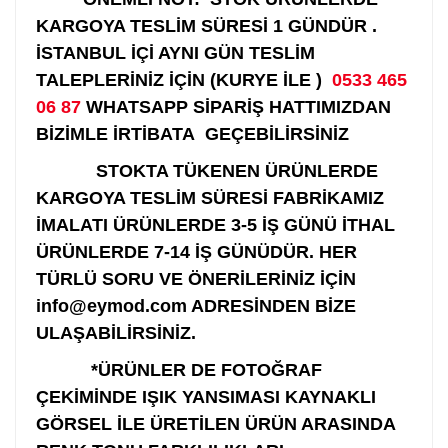
KARGOYA TESLİM SÜRESİ 1 GÜNDÜR .
İSTANBUL İÇİ AYNI GÜN TESLİM
TALEPLERİNİZ İÇİN (KURYE İLE )
0533 465
06 87
WHATSAPP SİPARİŞ HATTIMIZDAN
BİZİMLE İRTİBATA GEÇEBİLİRSİNİZ
STOKTA TÜKENEN ÜRÜNLERDE
KARGOYA TESLİM SÜRESİ FABRİKAMIZ
İMALATI ÜRÜNLERDE 3-5 İŞ GÜNÜ İTHAL
ÜRÜNLERDE 7-14 İŞ GÜNÜDÜR. HER
TÜRLÜ SORU VE ÖNERİLERİNİZ İÇİN
info@eymod.com ADRESİNDEN BİZE
ULAŞABİLİRSİNİZ.
*ÜRÜNLER DE FOTOĞRAF
ÇEKİMİNDE IŞIK YANSIMASI KAYNAKLI
GÖRSEL İLE ÜRETİLEN ÜRÜN ARASINDA