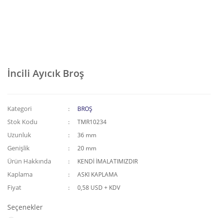
İncili Ayıcık Broş
Kategori
BROŞ
Stok Kodu
TMR10234
Uzunluk
36 mm
Genişlik
20 mm
Ürün Hakkında
KENDİ İMALATIMIZDIR
Kaplama
ASKI KAPLAMA
Fiyat
0,58 USD + KDV
Seçenekler