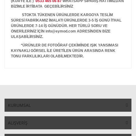
(KURYE İLE )
0533 465 06 87
WHATSAPP SİPARİŞ HATTIMIZDAN
BİZİMLE İRTİBATA GEÇEBİLİRSİNİZ
STOKTA TÜKENEN ÜRÜNLERDE KARGOYA TESLİM
SÜRESİ FABRİKAMIZ İMALATI ÜRÜNLERDE 3-5 İŞ GÜNÜ İTHAL
ÜRÜNLERDE 7-14 İŞ GÜNÜDÜR. HER TÜRLÜ SORU VE
ÖNERİLERİNİZ İÇİN info@eymod.com ADRESİNDEN BİZE
ULAŞABİLİRSİNİZ.
*ÜRÜNLER DE FOTOĞRAF ÇEKİMİNDE IŞIK YANSIMASI
KAYNAKLI GÖRSEL İLE ÜRETİLEN ÜRÜN ARASINDA RENK
TONU FARKLILIKLARI OLABİLMEKTEDİR.
KURUMSAL
ALIŞVERİŞ