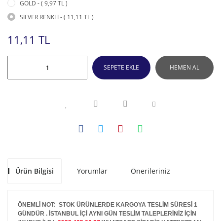
GOLD - ( 9,97 TL )
SİLVER RENKLİ - ( 11,11 TL )
11,11 TL
SEPETE EKLE
HEMEN AL
Ürün Bilgisi
Yorumlar
Önerileriniz
ÖNEMLİ NOT: STOK ÜRÜNLERDE KARGOYA TESLİM SÜRESİ 1
GÜNDÜR . İSTANBUL İÇİ AYNI GÜN TESLİM TALEPLERİNİZ İÇİN