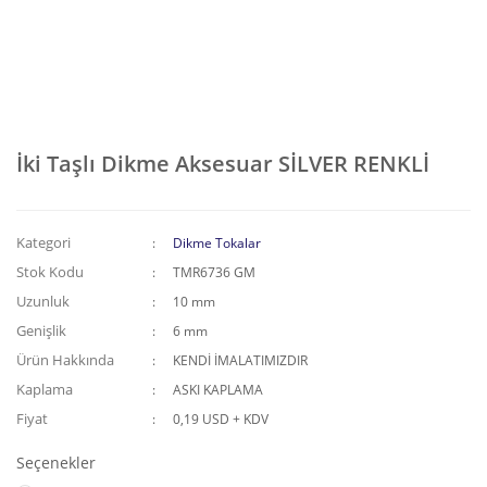
İki Taşlı Dikme Aksesuar SİLVER RENKLİ
Kategori
Dikme Tokalar
Stok Kodu
TMR6736 GM
Uzunluk
10 mm
Genişlik
6 mm
Ürün Hakkında
KENDİ İMALATIMIZDIR
Kaplama
ASKI KAPLAMA
Fiyat
0,19 USD + KDV
Seçenekler