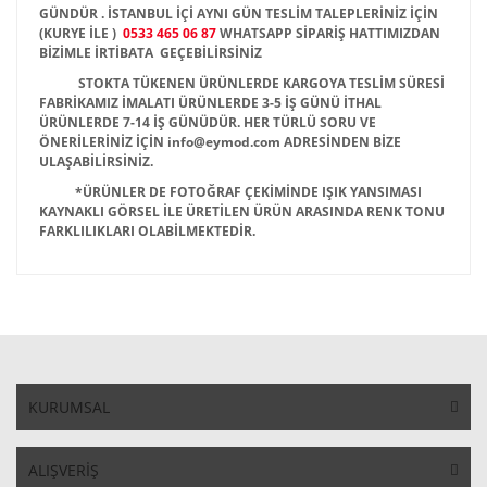
GÜNDÜR . İSTANBUL İÇİ AYNI GÜN TESLİM TALEPLERİNİZ İÇİN
(KURYE İLE )
0533 465 06 87
WHATSAPP SİPARİŞ HATTIMIZDAN
BİZİMLE İRTİBATA GEÇEBİLİRSİNİZ
STOKTA TÜKENEN ÜRÜNLERDE KARGOYA TESLİM SÜRESİ
FABRİKAMIZ İMALATI ÜRÜNLERDE 3-5 İŞ GÜNÜ İTHAL
ÜRÜNLERDE 7-14 İŞ GÜNÜDÜR. HER TÜRLÜ SORU VE
ÖNERİLERİNİZ İÇİN info@eymod.com ADRESİNDEN BİZE
ULAŞABİLİRSİNİZ.
*ÜRÜNLER DE FOTOĞRAF ÇEKİMİNDE IŞIK YANSIMASI
KAYNAKLI GÖRSEL İLE ÜRETİLEN ÜRÜN ARASINDA RENK TONU
FARKLILIKLARI OLABİLMEKTEDİR.
KURUMSAL
ALIŞVERİŞ