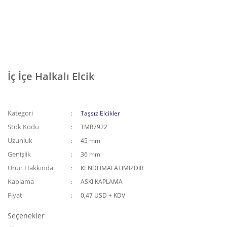
İç İçe Halkalı Elcik
Kategori
Taşsız Elcikler
Stok Kodu
TMR7922
Uzunluk
45 mm
Genişlik
36 mm
Ürün Hakkında
KENDİ İMALATIMIZDIR
Kaplama
ASKI KAPLAMA
Fiyat
0,47 USD + KDV
Seçenekler