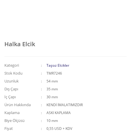
Halka Elcik
Kategori
Taşsız Elcikler
Stok Kodu
TMR7246
Uzunluk
54 mm
Dış Çapı
35 mm
İç Çapı
30 mm
Ürün Hakkında
KENDİ İMALATIMIZDIR
Kaplama
ASKI KAPLAMA
Biye Ölçüsü
10 mm
Fiyat
0,55 USD + KDV