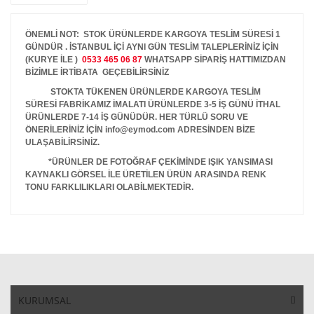
ÖNEMLİ NOT: STOK ÜRÜNLERDE KARGOYA TESLİM SÜRESİ 1
GÜNDÜR . İSTANBUL İÇİ AYNI GÜN TESLİM TALEPLERİNİZ İÇİN
(KURYE İLE )
0533 465 06 87
WHATSAPP SİPARİŞ HATTIMIZDAN
BİZİMLE İRTİBATA GEÇEBİLİRSİNİZ
STOKTA TÜKENEN ÜRÜNLERDE KARGOYA TESLİM
SÜRESİ FABRİKAMIZ İMALATI ÜRÜNLERDE 3-5 İŞ GÜNÜ İTHAL
ÜRÜNLERDE 7-14 İŞ GÜNÜDÜR. HER TÜRLÜ SORU VE
ÖNERİLERİNİZ İÇİN info@eymod.com ADRESİNDEN BİZE
ULAŞABİLİRSİNİZ.
*ÜRÜNLER DE FOTOĞRAF ÇEKİMİNDE IŞIK YANSIMASI
KAYNAKLI GÖRSEL İLE ÜRETİLEN ÜRÜN ARASINDA RENK
TONU FARKLILIKLARI OLABİLMEKTEDİR.
KURUMSAL