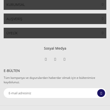
KURUMSAL
ALIŞVERİŞ
ÜYELİK
Sosyal Medya
E-BÜLTEN
Tüm kampanya ve duyurulardan haberdar olmak için e-bültenimize
kaydolunuz.