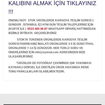
KALIBINI ALMAK İÇİN TIKLAYINIZ
!!!
ÖNEMLİ NOT: STOK ÜRÜNLERDE KARGOYA TESLİM SÜRESİ 1
GÜNDÜR . İSTANBUL İÇİ AYNI GÜN TESLİM TALEPLERİNİZ İÇİN
(KURYE İLE )
0533 465 06 87
WHATSAPP SİPARİŞ HATTIMIZDAN
BİZİMLE İRTİBATA GEÇEBİLİRSİNİZ
STOKTA TÜKENEN ÜRÜNLERDE KARGOYA TESLİM
SÜRESİ FABRİKAMIZ İMALATI ÜRÜNLERDE 3-5 İŞ GÜNÜ İTHAL
ÜRÜNLERDE 7-14 İŞ GÜNÜDÜR. HER TÜRLÜ SORU VE
ÖNERİLERİNİZ İÇİN info@eymod.com ADRESİNDEN BİZE
ULAŞABİLİRSİNİZ.
*ÜRÜNLER DE FOTOĞRAF ÇEKİMİNDE IŞIK YANSIMASI
KAYNAKLI GÖRSEL İLE ÜRETİLEN ÜRÜN ARASINDA RENK
TONU FARKLILIKLARI OLABİLMEKTEDİR.