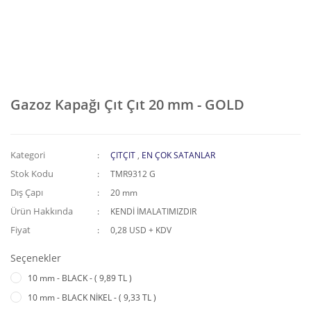
Gazoz Kapağı Çıt Çıt 20 mm - GOLD
Kategori
ÇITÇIT
,
EN ÇOK SATANLAR
Stok Kodu
TMR9312 G
Dış Çapı
20 mm
Ürün Hakkında
KENDİ İMALATIMIZDIR
Fiyat
0,28 USD + KDV
Seçenekler
10 mm - BLACK - ( 9,89 TL )
10 mm - BLACK NİKEL - ( 9,33 TL )