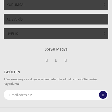
KURUMSAL
ALIŞVERİŞ
ÜYELİK
Sosyal Medya
E-BÜLTEN
Tüm kampanya ve duyurulardan haberdar olmak için e-bültenimize
kaydolunuz.