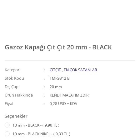
Gazoz Kapağı Çıt Çıt 20 mm - BLACK
Kategori
ÇITÇIT
,
EN ÇOK SATANLAR
Stok Kodu
TMR9312 B
Dış Çapı
20 mm
Ürün Hakkında
KENDİ İMALATIMIZDIR
Fiyat
0,28 USD + KDV
Seçenekler
10 mm - BLACK - ( 9,90 TL )
10 mm - BLACK NİKEL - ( 9,33 TL )