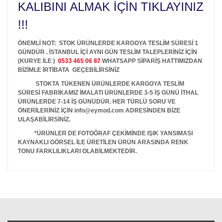
KALIBINI ALMAK İÇİN TIKLAYINIZ
!!!
ÖNEMLİ NOT: STOK ÜRÜNLERDE KARGOYA TESLİM SÜRESİ 1
GÜNDÜR . İSTANBUL İÇİ AYNI GÜN TESLİM TALEPLERİNİZ İÇİN
(KURYE İLE )
0533 465 06 87
WHATSAPP SİPARİŞ HATTIMIZDAN
BİZİMLE İRTİBATA GEÇEBİLİRSİNİZ
STOKTA TÜKENEN ÜRÜNLERDE KARGOYA TESLİM
SÜRESİ FABRİKAMIZ İMALATI ÜRÜNLERDE 3-5 İŞ GÜNÜ İTHAL
ÜRÜNLERDE 7-14 İŞ GÜNÜDÜR. HER TÜRLÜ SORU VE
ÖNERİLERİNİZ İÇİN info@eymod.com ADRESİNDEN BİZE
ULAŞABİLİRSİNİZ.
*ÜRÜNLER DE FOTOĞRAF ÇEKİMİNDE IŞIK YANSIMASI
KAYNAKLI GÖRSEL İLE ÜRETİLEN ÜRÜN ARASINDA RENK
TONU FARKLILIKLARI OLABİLMEKTEDİR.