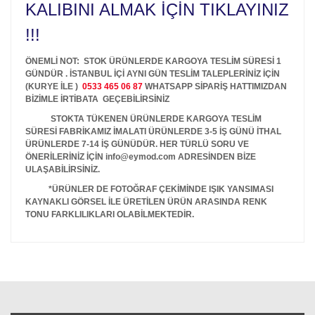
KALIBINI ALMAK İÇİN TIKLAYINIZ
!!!
ÖNEMLİ NOT: STOK ÜRÜNLERDE KARGOYA TESLİM SÜRESİ 1
GÜNDÜR . İSTANBUL İÇİ AYNI GÜN TESLİM TALEPLERİNİZ İÇİN
(KURYE İLE )
0533 465 06 87
WHATSAPP SİPARİŞ HATTIMIZDAN
BİZİMLE İRTİBATA GEÇEBİLİRSİNİZ
STOKTA TÜKENEN ÜRÜNLERDE KARGOYA TESLİM
SÜRESİ FABRİKAMIZ İMALATI ÜRÜNLERDE 3-5 İŞ GÜNÜ İTHAL
ÜRÜNLERDE 7-14 İŞ GÜNÜDÜR. HER TÜRLÜ SORU VE
ÖNERİLERİNİZ İÇİN info@eymod.com ADRESİNDEN BİZE
ULAŞABİLİRSİNİZ.
*ÜRÜNLER DE FOTOĞRAF ÇEKİMİNDE IŞIK YANSIMASI
KAYNAKLI GÖRSEL İLE ÜRETİLEN ÜRÜN ARASINDA RENK
TONU FARKLILIKLARI OLABİLMEKTEDİR.