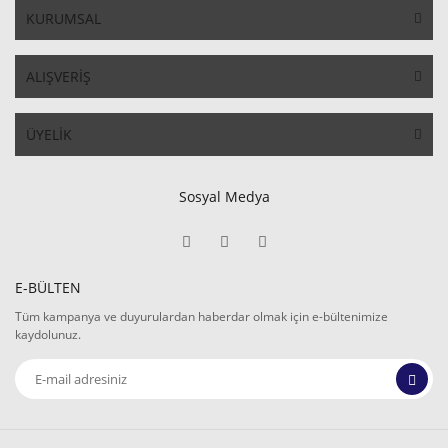
KURUMSAL
ALIŞVERİŞ
ÜYELİK
Sosyal Medya
E-BÜLTEN
Tüm kampanya ve duyurulardan haberdar olmak için e-bültenimize
kaydolunuz.