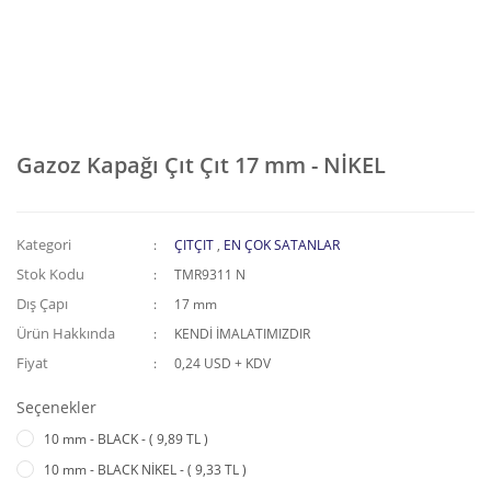
Gazoz Kapağı Çıt Çıt 17 mm - NİKEL
Kategori
ÇITÇIT
,
EN ÇOK SATANLAR
Stok Kodu
TMR9311 N
Dış Çapı
17 mm
Ürün Hakkında
KENDİ İMALATIMIZDIR
Fiyat
0,24 USD + KDV
Seçenekler
10 mm - BLACK - ( 9,89 TL )
10 mm - BLACK NİKEL - ( 9,33 TL )