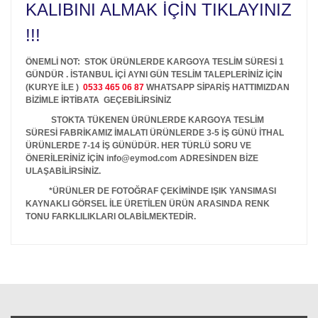
KALIBINI ALMAK İÇİN TIKLAYINIZ
!!!
ÖNEMLİ NOT: STOK ÜRÜNLERDE KARGOYA TESLİM SÜRESİ 1
GÜNDÜR . İSTANBUL İÇİ AYNI GÜN TESLİM TALEPLERİNİZ İÇİN
(KURYE İLE )
0533 465 06 87
WHATSAPP SİPARİŞ HATTIMIZDAN
BİZİMLE İRTİBATA GEÇEBİLİRSİNİZ
STOKTA TÜKENEN ÜRÜNLERDE KARGOYA TESLİM
SÜRESİ FABRİKAMIZ İMALATI ÜRÜNLERDE 3-5 İŞ GÜNÜ İTHAL
ÜRÜNLERDE 7-14 İŞ GÜNÜDÜR. HER TÜRLÜ SORU VE
ÖNERİLERİNİZ İÇİN info@eymod.com ADRESİNDEN BİZE
ULAŞABİLİRSİNİZ.
*ÜRÜNLER DE FOTOĞRAF ÇEKİMİNDE IŞIK YANSIMASI
KAYNAKLI GÖRSEL İLE ÜRETİLEN ÜRÜN ARASINDA RENK
TONU FARKLILIKLARI OLABİLMEKTEDİR.