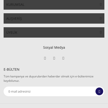
KURUMSAL
ALIŞVERİŞ
ÜYELİK
Sosyal Medya
E-BÜLTEN
Tüm kampanya ve duyurulardan haberdar olmak için e-bültenimize
kaydolunuz.