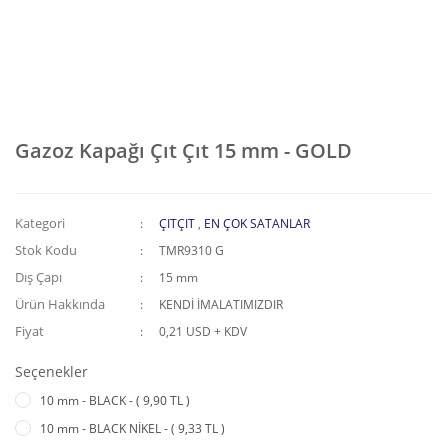
Gazoz Kapağı Çıt Çıt 15 mm - GOLD
Kategori
ÇITÇIT
,
EN ÇOK SATANLAR
Stok Kodu
TMR9310 G
Dış Çapı
15 mm
Ürün Hakkında
KENDİ İMALATIMIZDIR
Fiyat
0,21 USD + KDV
Seçenekler
10 mm - BLACK - ( 9,90 TL )
10 mm - BLACK NİKEL - ( 9,33 TL )