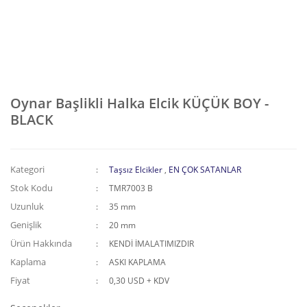
Oynar Başlikli Halka Elcik KÜÇÜK BOY -
BLACK
Kategori
Taşsız Elcikler
,
EN ÇOK SATANLAR
Stok Kodu
TMR7003 B
Uzunluk
35 mm
Genişlik
20 mm
Ürün Hakkında
KENDİ İMALATIMIZDIR
Kaplama
ASKI KAPLAMA
Fiyat
0,30 USD + KDV