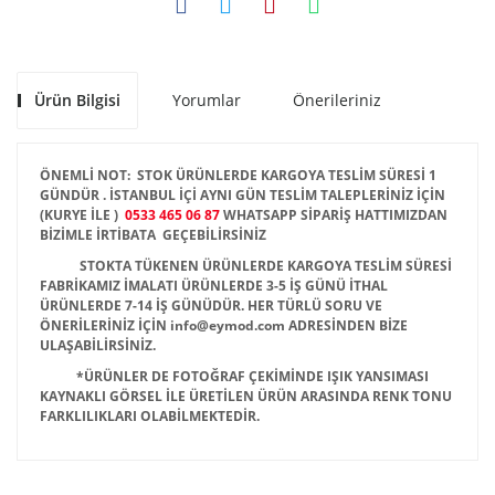
Ürün Bilgisi
Yorumlar
Önerileriniz
ÖNEMLİ NOT: STOK ÜRÜNLERDE KARGOYA TESLİM SÜRESİ 1
GÜNDÜR . İSTANBUL İÇİ AYNI GÜN TESLİM TALEPLERİNİZ İÇİN
(KURYE İLE )
0533 465 06 87
WHATSAPP SİPARİŞ HATTIMIZDAN
BİZİMLE İRTİBATA GEÇEBİLİRSİNİZ
STOKTA TÜKENEN ÜRÜNLERDE KARGOYA TESLİM SÜRESİ
FABRİKAMIZ İMALATI ÜRÜNLERDE 3-5 İŞ GÜNÜ İTHAL
ÜRÜNLERDE 7-14 İŞ GÜNÜDÜR. HER TÜRLÜ SORU VE
ÖNERİLERİNİZ İÇİN info@eymod.com ADRESİNDEN BİZE
ULAŞABİLİRSİNİZ.
*ÜRÜNLER DE FOTOĞRAF ÇEKİMİNDE IŞIK YANSIMASI
KAYNAKLI GÖRSEL İLE ÜRETİLEN ÜRÜN ARASINDA RENK TONU
FARKLILIKLARI OLABİLMEKTEDİR.