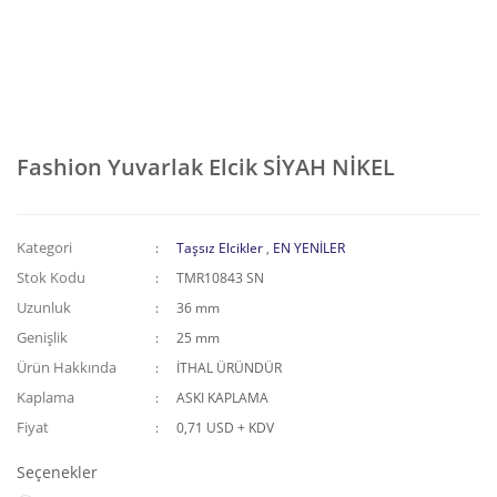
Fashion Yuvarlak Elcik SİYAH NİKEL
Kategori
Taşsız Elcikler
,
EN YENİLER
Stok Kodu
TMR10843 SN
Uzunluk
36 mm
Genişlik
25 mm
Ürün Hakkında
İTHAL ÜRÜNDÜR
Kaplama
ASKI KAPLAMA
Fiyat
0,71 USD + KDV
Seçenekler