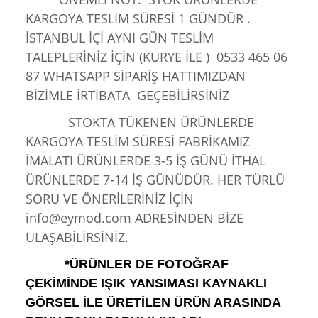
KARGOYA TESLİM SÜRESİ 1 GÜNDÜR .
İSTANBUL İÇİ AYNI GÜN TESLİM
TALEPLERİNİZ İÇİN (KURYE İLE )
0533 465 06
87
WHATSAPP SİPARİŞ HATTIMIZDAN
BİZİMLE İRTİBATA GEÇEBİLİRSİNİZ
STOKTA TÜKENEN ÜRÜNLERDE
KARGOYA TESLİM SÜRESİ FABRİKAMIZ
İMALATI ÜRÜNLERDE 3-5 İŞ GÜNÜ İTHAL
ÜRÜNLERDE 7-14 İŞ GÜNÜDÜR. HER TÜRLÜ
SORU VE ÖNERİLERİNİZ İÇİN
info@eymod.com ADRESİNDEN BİZE
ULAŞABİLİRSİNİZ.
*ÜRÜNLER DE FOTOĞRAF
ÇEKİMİNDE IŞIK YANSIMASI KAYNAKLI
GÖRSEL İLE ÜRETİLEN ÜRÜN ARASINDA