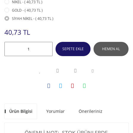
NİKEL - ( 40,73 TL )
GOLD - ( 40,73 TL )
SİYAH NİKEL - ( 40,73 TL )
40,73 TL
SEPETE EKLE
HEMEN AL
Ürün Bilgisi
Yorumlar
Önerileriniz
ÖNEMLİ NOT: STOK ÜRÜNLERDE