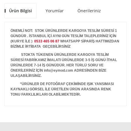
Ürün Bilgisi
Yorumlar
Önerileriniz
ÖNEMLİ NOT: STOK ÜRÜNLERDE KARGOYA TESLİM SÜRESİ 1
GÜNDÜR . İSTANBUL İÇİ AYNI GÜN TESLİM TALEPLERİNİZ İÇİN
(KURYE İLE )
0533 465 06 87
WHATSAPP SİPARİŞ HATTIMIZDAN
BİZİMLE İRTİBATA GEÇEBİLİRSİNİZ
STOKTA TÜKENEN ÜRÜNLERDE KARGOYA TESLİM
SÜRESİ FABRİKAMIZ İMALATI ÜRÜNLERDE 3-5 İŞ GÜNÜ İTHAL
ÜRÜNLERDE 7-14 İŞ GÜNÜDÜR. HER TÜRLÜ SORU VE
ÖNERİLERİNİZ İÇİN info@eymod.com ADRESİNDEN BİZE
ULAŞABİLİRSİNİZ.
*ÜRÜNLER DE FOTOĞRAF ÇEKİMİNDE IŞIK YANSIMASI
KAYNAKLI GÖRSEL İLE ÜRETİLEN ÜRÜN ARASINDA RENK
TONU FARKLILIKLARI OLABİLMEKTEDİR.