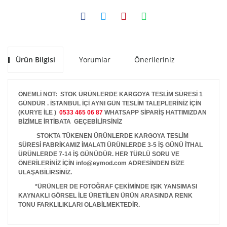
Ürün Bilgisi
Yorumlar
Önerileriniz
ÖNEMLİ NOT: STOK ÜRÜNLERDE KARGOYA TESLİM SÜRESİ 1
GÜNDÜR . İSTANBUL İÇİ AYNI GÜN TESLİM TALEPLERİNİZ İÇİN
(KURYE İLE )
0533 465 06 87
WHATSAPP SİPARİŞ HATTIMIZDAN
BİZİMLE İRTİBATA GEÇEBİLİRSİNİZ
STOKTA TÜKENEN ÜRÜNLERDE KARGOYA TESLİM
SÜRESİ FABRİKAMIZ İMALATI ÜRÜNLERDE 3-5 İŞ GÜNÜ İTHAL
ÜRÜNLERDE 7-14 İŞ GÜNÜDÜR. HER TÜRLÜ SORU VE
ÖNERİLERİNİZ İÇİN info@eymod.com ADRESİNDEN BİZE
ULAŞABİLİRSİNİZ.
*ÜRÜNLER DE FOTOĞRAF ÇEKİMİNDE IŞIK YANSIMASI
KAYNAKLI GÖRSEL İLE ÜRETİLEN ÜRÜN ARASINDA RENK
TONU FARKLILIKLARI OLABİLMEKTEDİR.