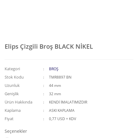
Elips Çizgili Broş BLACK NİKEL
Kategori
BROŞ
Stok Kodu
TMR8897 BN
Uzunluk
44 mm
Genişlik
32 mm
Ürün Hakkında
KENDİ İMALATIMIZDIR
Kaplama
ASKI KAPLAMA
Fiyat
0,77 USD + KDV
Seçenekler