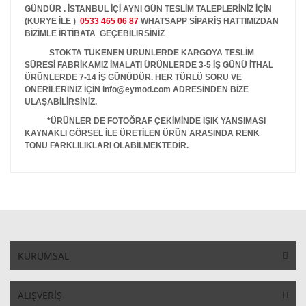
GÜNDÜR . İSTANBUL İÇİ AYNI GÜN TESLİM TALEPLERİNİZ İÇİN
(KURYE İLE )
0533 465 06 87
WHATSAPP SİPARİŞ HATTIMIZDAN
BİZİMLE İRTİBATA GEÇEBİLİRSİNİZ
STOKTA TÜKENEN ÜRÜNLERDE KARGOYA TESLİM
SÜRESİ FABRİKAMIZ İMALATI ÜRÜNLERDE 3-5 İŞ GÜNÜ İTHAL
ÜRÜNLERDE 7-14 İŞ GÜNÜDÜR. HER TÜRLÜ SORU VE
ÖNERİLERİNİZ İÇİN info@eymod.com ADRESİNDEN BİZE
ULAŞABİLİRSİNİZ.
*ÜRÜNLER DE FOTOĞRAF ÇEKİMİNDE IŞIK YANSIMASI
KAYNAKLI GÖRSEL İLE ÜRETİLEN ÜRÜN ARASINDA RENK
TONU FARKLILIKLARI OLABİLMEKTEDİR.
KURUMSAL
ALIŞVERİŞ