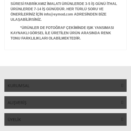
SÜRESİ FABRİKAMIZ İMALATI ÜRÜNLERDE 3-5 İŞ GÜNÜ İTHAL
ÜRÜNLERDE 7-14 İŞ GÜNÜDÜR. HER TÜRLÜ SORU VE
ÖNERİLERİNİZ İÇİN info@eymod.com ADRESİNDEN BİZE
ULAŞABİLİRSİNİZ.
*ÜRÜNLER DE FOTOĞRAF ÇEKİMİNDE IŞIK YANSIMASI
KAYNAKLI GÖRSEL İLE ÜRETİLEN ÜRÜN ARASINDA RENK
TONU FARKLILIKLARI OLABİLMEKTEDİR.
KURUMSAL
ALIŞVERİŞ
ÜYELİK