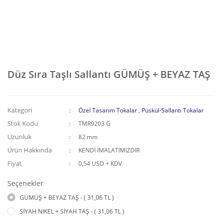
Düz Sıra Taşlı Sallantı GÜMÜŞ + BEYAZ TAŞ
Kategori
Özel Tasarım Tokalar
,
Püskül-Sallantı Tokalar
Stok Kodu
TMR9203 G
Uzunluk
82 mm
Ürün Hakkında
KENDİ İMALATIMIZDIR
Fiyat
0,54 USD + KDV
Seçenekler
GÜMÜŞ + BEYAZ TAŞ - ( 31,06 TL )
SİYAH NIKEL + SİYAH TAŞ - ( 31,06 TL )