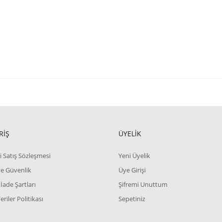
RİŞ
ÜYELİK
i Satış Sözleşmesi
Yeni Üyelik
 ve Güvenlik
Üye Girişi
 İade Şartları
Şifremi Unuttum
Veriler Politikası
Sepetiniz