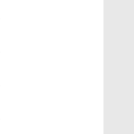
)
)
)
)