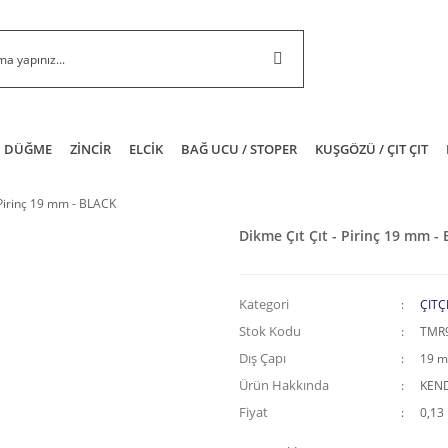
DÜĞME
ZİNCİR
ELCİK
BAĞ UCU / STOPER
KUŞGÖZÜ / ÇIT ÇIT
 Pirinç 19 mm - BLACK
Dikme Çıt Çıt - Pirinç 19 mm -
Kategori
ÇITÇ
Stok Kodu
TMR
Dış Çapı
19 
Ürün Hakkında
KEND
Fiyat
0,13