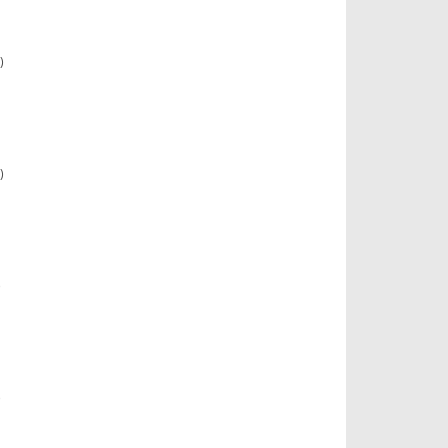
)
)
)
)