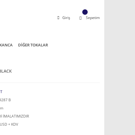
Giriş
Sepetim
KANCA
DİĞER TOKALAR
 BLACK
IT
9287 B
mm
İ İMALATIMIZDIR
 USD + KDV