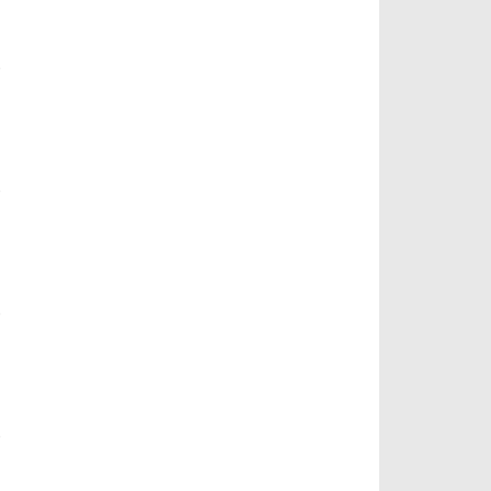
)
)
)
)