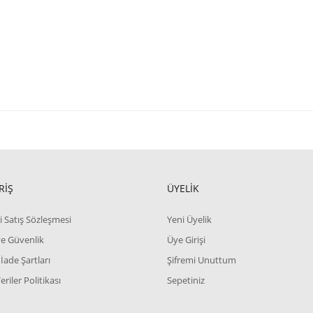
RİŞ
ÜYELİK
i Satış Sözleşmesi
Yeni Üyelik
 ve Güvenlik
Üye Girişi
 İade Şartları
Şifremi Unuttum
Veriler Politikası
Sepetiniz