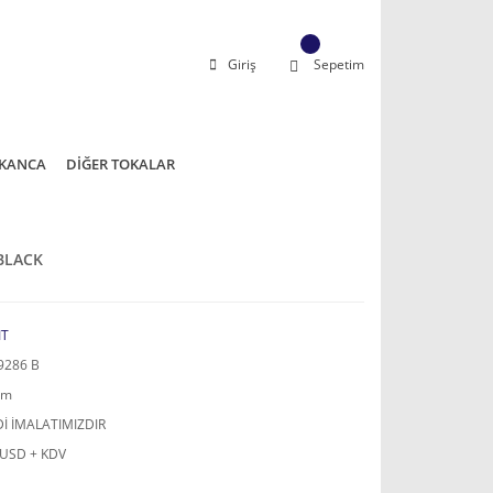
Giriş
Sepetim
KANCA
DİĞER TOKALAR
 BLACK
IT
9286 B
mm
İ İMALATIMIZDIR
 USD + KDV