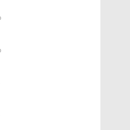
)
)
)
)