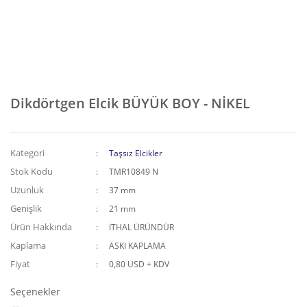
Dikdörtgen Elcik BÜYÜK BOY - NİKEL
Kategori
Taşsız Elcikler
Stok Kodu
TMR10849 N
Uzunluk
37 mm
Genişlik
21 mm
Ürün Hakkında
İTHAL ÜRÜNDÜR
Kaplama
ASKI KAPLAMA
Fiyat
0,80 USD + KDV
Seçenekler