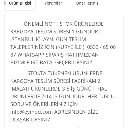
Ürün Bilgisi
Yorumlar
Önerileriniz
ÖNEMLİ NOT: STOK ÜRÜNLERDE
KARGOYA TESLİM SÜRESİ 1 GÜNDÜR .
İSTANBUL İÇİ AYNI GÜN TESLİM
TALEPLERİNİZ İÇİN (KURYE İLE )
0533 465 06
87
WHATSAPP SİPARİŞ HATTIMIZDAN
BİZİMLE İRTİBATA GEÇEBİLİRSİNİZ
STOKTA TÜKENEN ÜRÜNLERDE
KARGOYA TESLİM SÜRESİ FABRİKAMIZ
İMALATI ÜRÜNLERDE 3-5 İŞ GÜNÜ İTHAL
ÜRÜNLERDE 7-14 İŞ GÜNÜDÜR. HER TÜRLÜ
SORU VE ÖNERİLERİNİZ İÇİN
info@eymod.com ADRESİNDEN BİZE
ULAŞABİLİRSİNİZ.