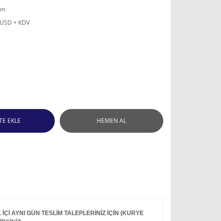
mm
 USD + KDV
TE EKLE
HEMEN AL
Çİ AYNI GÜN TESLİM TALEPLERİNİZ İÇİN (KURYE