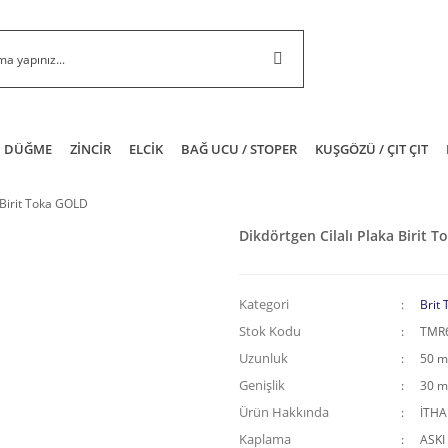
DÜĞME
ZİNCİR
ELCİK
BAĞ UCU / STOPER
KUŞGÖZÜ / ÇIT ÇIT
 Birit Toka GOLD
Dikdörtgen Cilalı Plaka Birit 
Kategori
Brit 
Stok Kodu
TMR
Uzunluk
50 
Genişlik
30 
Ürün Hakkında
İTH
Kaplama
ASKI