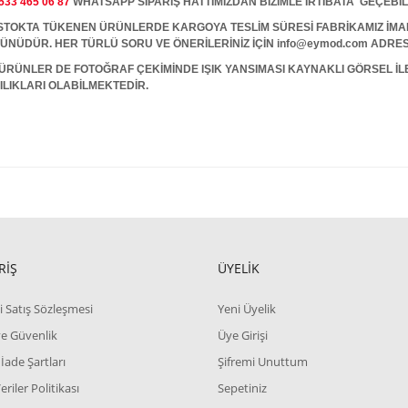
533 465 06 87
WHATSAPP SİPARİŞ HATTIMIZDAN BİZİMLE İRTİBATA GEÇEBİL
A TÜKENEN ÜRÜNLERDE KARGOYA TESLİM SÜRESİ FABRİKAMIZ İMALAT
 GÜNÜDÜR. HER TÜRLÜ SORU VE ÖNERİLERİNİZ İÇİN info@eymod.com ADRES
ÜRÜNLER DE FOTOĞRAF ÇEKİMİNDE IŞIK YANSIMASI KAYNAKLI GÖRSEL İ
ILIKLARI OLABİLMEKTEDİR.
RİŞ
ÜYELİK
i Satış Sözleşmesi
Yeni Üyelik
 ve Güvenlik
Üye Girişi
 İade Şartları
Şifremi Unuttum
Veriler Politikası
Sepetiniz