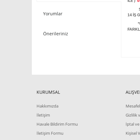
İLE )
0
STOKT
Yorumlar
14 İŞ
*
FARKL
Önerileriniz
KURUMSAL
ALIŞVE
Hakkımızda
Mesafel
İletişim
Gizlilik
Havale Bildirim Formu
İptal ve
İletişim Formu
Kişisel 