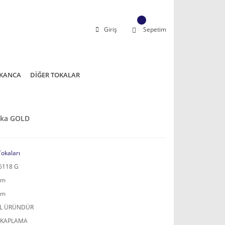
Giriş
Sepetim
KANCA
DİĞER TOKALAR
Toka GOLD
Tokaları
6118 G
mm
mm
AL ÜRÜNDÜR
 KAPLAMA