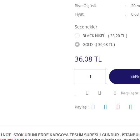
Biye Ölçüsü
20 
Fiyat
0,63
Seçenekler
BLACK NİKEL - ( 33,20 TL )
GOLD - ( 36,08 TL )
36,08 TL
SEPE
Karşılaştır
Paylaş :
İ NOT: STOK ÜRÜNLERDE KARGOYA TESLİM SÜRESİ 1 GÜNDÜR . İSTANBUL İ