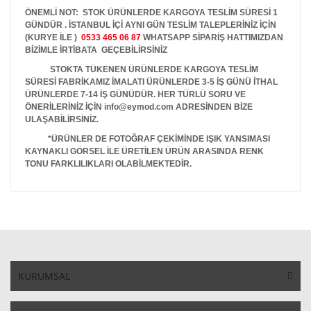
ÖNEMLİ NOT: STOK ÜRÜNLERDE KARGOYA TESLİM SÜRESİ 1
GÜNDÜR . İSTANBUL İÇİ AYNI GÜN TESLİM TALEPLERİNİZ İÇİN
(KURYE İLE )
0533 465 06 87
WHATSAPP SİPARİŞ HATTIMIZDAN
BİZİMLE İRTİBATA GEÇEBİLİRSİNİZ
STOKTA TÜKENEN ÜRÜNLERDE KARGOYA TESLİM
SÜRESİ FABRİKAMIZ İMALATI ÜRÜNLERDE 3-5 İŞ GÜNÜ İTHAL
ÜRÜNLERDE 7-14 İŞ GÜNÜDÜR. HER TÜRLÜ SORU VE
ÖNERİLERİNİZ İÇİN info@eymod.com ADRESİNDEN BİZE
ULAŞABİLİRSİNİZ.
*ÜRÜNLER DE FOTOĞRAF ÇEKİMİNDE IŞIK YANSIMASI
KAYNAKLI GÖRSEL İLE ÜRETİLEN ÜRÜN ARASINDA RENK
TONU FARKLILIKLARI OLABİLMEKTEDİR.
KURUMSAL