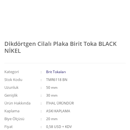
Dikdörtgen Cilalı Plaka Birit Toka BLACK
NİKEL
Kategori
Brit Tokaları
Stok Kodu
TMR6118 BN
Uzunluk
50 mm
Genişlik
30 mm
Ürün Hakkında
İTHAL ÜRÜNDÜR
Kaplama
ASKI KAPLAMA
Biye Ölçüsü
20 mm
Fiyat
0,58 USD + KDV