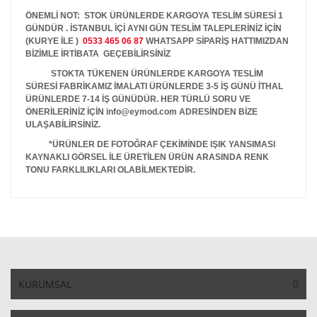
ÖNEMLİ NOT: STOK ÜRÜNLERDE KARGOYA TESLİM SÜRESİ 1
GÜNDÜR . İSTANBUL İÇİ AYNI GÜN TESLİM TALEPLERİNİZ İÇİN
(KURYE İLE )
0533 465 06 87
WHATSAPP SİPARİŞ HATTIMIZDAN
BİZİMLE İRTİBATA GEÇEBİLİRSİNİZ
STOKTA TÜKENEN ÜRÜNLERDE KARGOYA TESLİM
SÜRESİ FABRİKAMIZ İMALATI ÜRÜNLERDE 3-5 İŞ GÜNÜ İTHAL
ÜRÜNLERDE 7-14 İŞ GÜNÜDÜR. HER TÜRLÜ SORU VE
ÖNERİLERİNİZ İÇİN info@eymod.com ADRESİNDEN BİZE
ULAŞABİLİRSİNİZ.
*ÜRÜNLER DE FOTOĞRAF ÇEKİMİNDE IŞIK YANSIMASI
KAYNAKLI GÖRSEL İLE ÜRETİLEN ÜRÜN ARASINDA RENK
TONU FARKLILIKLARI OLABİLMEKTEDİR.
KURUMSAL