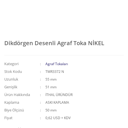
Dikdörgen Desenli Agraf Toka NİKEL
Kategori
Agraf Tokaları
Stok Kodu
TMR3372 N
Uzunluk
55 mm
Genişlik
51 mm
Ürün Hakkında
İTHAL ÜRÜNDÜR
Kaplama
ASKI KAPLAMA
Biye Ölçüsü
50 mm
Fiyat
0,62 USD + KDV