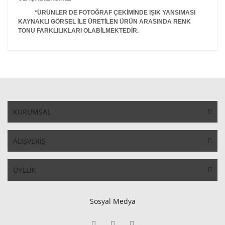
*ÜRÜNLER DE FOTOĞRAF ÇEKİMİNDE IŞIK YANSIMASI
KAYNAKLI GÖRSEL İLE ÜRETİLEN ÜRÜN ARASINDA RENK
TONU FARKLILIKLARI OLABİLMEKTEDİR.
KURUMSAL
ALIŞVERİŞ
ÜYELİK
Sosyal Medya