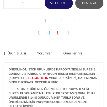
SEPETE EKLE
HEMEN AL
Ürün Bilgisi
Yorumlar
Önerileriniz
ÖNEMLİ NOT: STOK ÜRÜNLERDE KARGOYA TESLİM SÜRESİ 1
GÜNDÜR . İSTANBUL İÇİ AYNI GÜN TESLİM TALEPLERİNİZ İÇİN
(KURYE İLE )
0533 465 06 87
WHATSAPP SİPARİŞ HATTIMIZDAN
BİZİMLE İRTİBATA GEÇEBİLİRSİNİZ
STOKTA TÜKENEN ÜRÜNLERDE KARGOYA TESLİM
SÜRESİ FABRİKAMIZ İMALATI ÜRÜNLERDE 3-5 İŞ GÜNÜ İTHAL
ÜRÜNLERDE 7-14 İŞ GÜNÜDÜR. HER TÜRLÜ SORU VE
ÖNERİLERİNİZ İÇİN info@eymod.com ADRESİNDEN BİZE
ULAŞABİLİRSİNİZ.