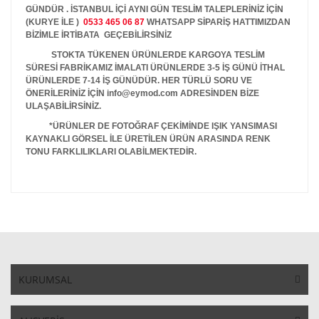
GÜNDÜR . İSTANBUL İÇİ AYNI GÜN TESLİM TALEPLERİNİZ İÇİN
(KURYE İLE )
0533 465 06 87
WHATSAPP SİPARİŞ HATTIMIZDAN
BİZİMLE İRTİBATA GEÇEBİLİRSİNİZ
STOKTA TÜKENEN ÜRÜNLERDE KARGOYA TESLİM
SÜRESİ FABRİKAMIZ İMALATI ÜRÜNLERDE 3-5 İŞ GÜNÜ İTHAL
ÜRÜNLERDE 7-14 İŞ GÜNÜDÜR. HER TÜRLÜ SORU VE
ÖNERİLERİNİZ İÇİN info@eymod.com ADRESİNDEN BİZE
ULAŞABİLİRSİNİZ.
*ÜRÜNLER DE FOTOĞRAF ÇEKİMİNDE IŞIK YANSIMASI
KAYNAKLI GÖRSEL İLE ÜRETİLEN ÜRÜN ARASINDA RENK
TONU FARKLILIKLARI OLABİLMEKTEDİR.
KURUMSAL