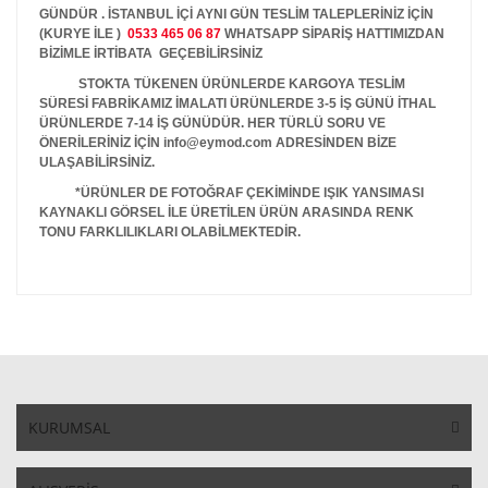
GÜNDÜR . İSTANBUL İÇİ AYNI GÜN TESLİM TALEPLERİNİZ İÇİN
(KURYE İLE )
0533 465 06 87
WHATSAPP SİPARİŞ HATTIMIZDAN
BİZİMLE İRTİBATA GEÇEBİLİRSİNİZ
STOKTA TÜKENEN ÜRÜNLERDE KARGOYA TESLİM
SÜRESİ FABRİKAMIZ İMALATI ÜRÜNLERDE 3-5 İŞ GÜNÜ İTHAL
ÜRÜNLERDE 7-14 İŞ GÜNÜDÜR. HER TÜRLÜ SORU VE
ÖNERİLERİNİZ İÇİN info@eymod.com ADRESİNDEN BİZE
ULAŞABİLİRSİNİZ.
*ÜRÜNLER DE FOTOĞRAF ÇEKİMİNDE IŞIK YANSIMASI
KAYNAKLI GÖRSEL İLE ÜRETİLEN ÜRÜN ARASINDA RENK
TONU FARKLILIKLARI OLABİLMEKTEDİR.
KURUMSAL