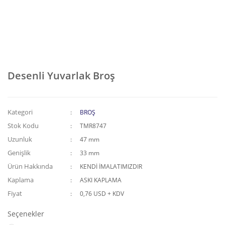
Desenli Yuvarlak Broş
Kategori
BROŞ
Stok Kodu
TMR8747
Uzunluk
47 mm
Genişlik
33 mm
Ürün Hakkında
KENDİ İMALATIMIZDIR
Kaplama
ASKI KAPLAMA
Fiyat
0,76 USD + KDV
Seçenekler