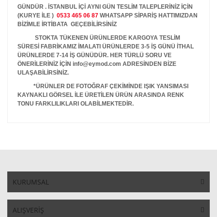
GÜNDÜR . İSTANBUL İÇİ AYNI GÜN TESLİM TALEPLERİNİZ İÇİN
(KURYE İLE )
0533 465 06 87
WHATSAPP SİPARİŞ HATTIMIZDAN
BİZİMLE İRTİBATA GEÇEBİLİRSİNİZ
STOKTA TÜKENEN ÜRÜNLERDE KARGOYA TESLİM
SÜRESİ FABRİKAMIZ İMALATI ÜRÜNLERDE 3-5 İŞ GÜNÜ İTHAL
ÜRÜNLERDE 7-14 İŞ GÜNÜDÜR. HER TÜRLÜ SORU VE
ÖNERİLERİNİZ İÇİN info@eymod.com ADRESİNDEN BİZE
ULAŞABİLİRSİNİZ.
*ÜRÜNLER DE FOTOĞRAF ÇEKİMİNDE IŞIK YANSIMASI
KAYNAKLI GÖRSEL İLE ÜRETİLEN ÜRÜN ARASINDA RENK
TONU FARKLILIKLARI OLABİLMEKTEDİR.
KURUMSAL
ALIŞVERİŞ