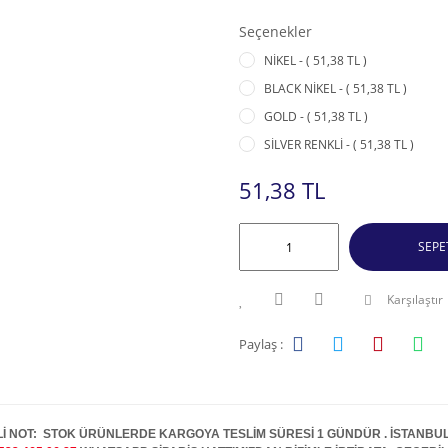
Seçenekler
NİKEL - ( 51,38 TL )
BLACK NİKEL - ( 51,38 TL )
GOLD - ( 51,38 TL )
SİLVER RENKLİ - ( 51,38 TL )
51,38 TL
SEPE
Karşılaştır
Paylaş :
İ NOT: STOK ÜRÜNLERDE KARGOYA TESLİM SÜRESİ 1 GÜNDÜR . İSTANBUL İ