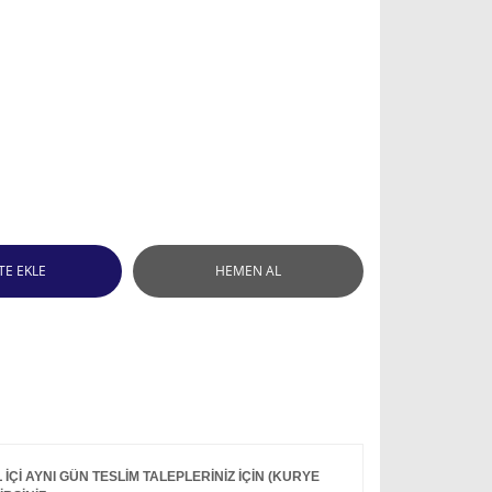
TE EKLE
HEMEN AL
Çİ AYNI GÜN TESLİM TALEPLERİNİZ İÇİN (KURYE