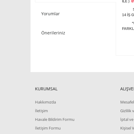
İLE )
0
STOKT
Yorumlar
14 İŞ
*
FARKL
Önerileriniz
KURUMSAL
ALIŞVE
Hakkımızda
Mesafel
İletişim
Gizlilik
Havale Bildirim Formu
İptal ve
İletişim Formu
Kişisel 