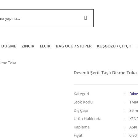
DÜĞME
ZİNCİR
ELCİK
BAĞ UCU / STOPER
KUŞGÖZÜ / ÇIT ÇIT
Dikme Toka
Desenli Şerit Taşlı Dikme Toka
Kategori
Dikm
Stok Kodu
TMR
Dış Çapı
39 
Ürün Hakkında
KEND
Kaplama
ASKI
Fiyat
0,90