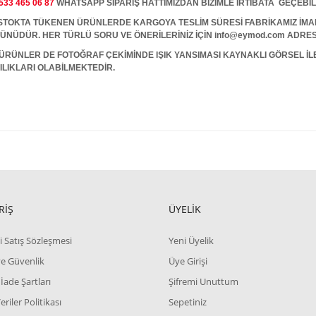
533 465 06 87
WHATSAPP SİPARİŞ HATTIMIZDAN BİZİMLE İRTİBATA GEÇEBİL
A TÜKENEN ÜRÜNLERDE KARGOYA TESLİM SÜRESİ FABRİKAMIZ İMALAT
 GÜNÜDÜR. HER TÜRLÜ SORU VE ÖNERİLERİNİZ İÇİN info@eymod.com ADRES
ÜRÜNLER DE FOTOĞRAF ÇEKİMİNDE IŞIK YANSIMASI KAYNAKLI GÖRSEL İ
ILIKLARI OLABİLMEKTEDİR.
RİŞ
ÜYELİK
i Satış Sözleşmesi
Yeni Üyelik
 ve Güvenlik
Üye Girişi
 İade Şartları
Şifremi Unuttum
Veriler Politikası
Sepetiniz