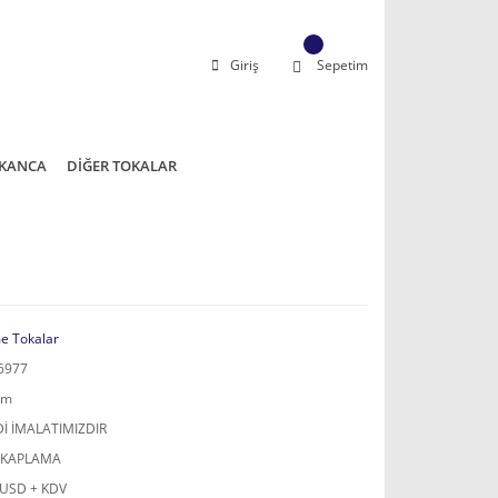
Giriş
Sepetim
KANCA
DİĞER TOKALAR
e Tokalar
6977
mm
İ İMALATIMIZDIR
 KAPLAMA
 USD + KDV