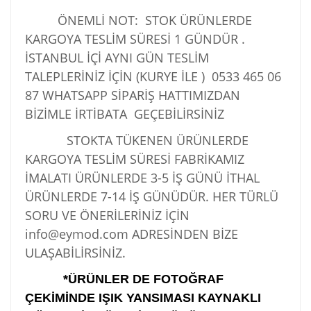
ÖNEMLİ NOT: STOK ÜRÜNLERDE
KARGOYA TESLİM SÜRESİ 1 GÜNDÜR .
İSTANBUL İÇİ AYNI GÜN TESLİM
TALEPLERİNİZ İÇİN (KURYE İLE )
0533 465 06
87
WHATSAPP SİPARİŞ HATTIMIZDAN
BİZİMLE İRTİBATA GEÇEBİLİRSİNİZ
STOKTA TÜKENEN ÜRÜNLERDE
KARGOYA TESLİM SÜRESİ FABRİKAMIZ
İMALATI ÜRÜNLERDE 3-5 İŞ GÜNÜ İTHAL
ÜRÜNLERDE 7-14 İŞ GÜNÜDÜR. HER TÜRLÜ
SORU VE ÖNERİLERİNİZ İÇİN
info@eymod.com ADRESİNDEN BİZE
ULAŞABİLİRSİNİZ.
*ÜRÜNLER DE FOTOĞRAF
ÇEKİMİNDE IŞIK YANSIMASI KAYNAKLI