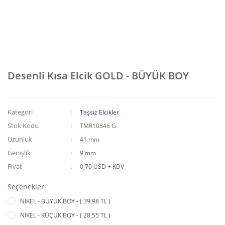
Desenli Kısa Elcik GOLD - BÜYÜK BOY
Kategori
Taşsız Elcikler
Stok Kodu
TMR10846 G
Uzunluk
41 mm
Genişlik
9 mm
Fiyat
0,70 USD + KDV
Seçenekler
NİKEL - BÜYÜK BOY - ( 39,98 TL )
NİKEL - KÜÇÜK BOY - ( 28,55 TL )