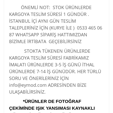
ÖNEMLİ NOT: STOK ÜRÜNLERDE
KARGOYA TESLİM SÜRESİ 1 GÜNDÜR .
İSTANBUL İÇİ AYNI GÜN TESLİM
TALEPLERİNİZ İÇİN (KURYE İLE )
0533 465 06
87
WHATSAPP SİPARİŞ HATTIMIZDAN
BİZİMLE İRTİBATA GEÇEBİLİRSİNİZ
STOKTA TÜKENEN ÜRÜNLERDE
KARGOYA TESLİM SÜRESİ FABRİKAMIZ
İMALATI ÜRÜNLERDE 3-5 İŞ GÜNÜ İTHAL
ÜRÜNLERDE 7-14 İŞ GÜNÜDÜR. HER TÜRLÜ
SORU VE ÖNERİLERİNİZ İÇİN
info@eymod.com ADRESİNDEN BİZE
ULAŞABİLİRSİNİZ.
*ÜRÜNLER DE FOTOĞRAF
ÇEKİMİNDE IŞIK YANSIMASI KAYNAKLI