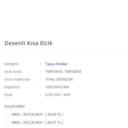
Desenli Kısa Elcik
Kategori
Taşsız Elcikler
Stok Kodu
TMR10845, TMR10846
Ürün Hakkında
İTHAL ÜRÜNDÜR
Kaplama
ASKI KAPLAMA
Fiyat
0,50 USD + KDV
Seçenekler
NİKEL - BÜYÜK BOY - ( 39,99 TL )
NİKEL - KÜÇÜK BOY - ( 28,57 TL )