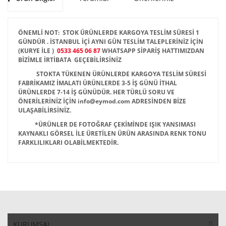
ÖNEMLİ NOT: STOK ÜRÜNLERDE KARGOYA TESLİM SÜRESİ 1
GÜNDÜR . İSTANBUL İÇİ AYNI GÜN TESLİM TALEPLERİNİZ İÇİN
(KURYE İLE )
0533 465 06 87
WHATSAPP SİPARİŞ HATTIMIZDAN
BİZİMLE İRTİBATA GEÇEBİLİRSİNİZ
STOKTA TÜKENEN ÜRÜNLERDE KARGOYA TESLİM SÜRESİ
FABRİKAMIZ İMALATI ÜRÜNLERDE 3-5 İŞ GÜNÜ İTHAL
ÜRÜNLERDE 7-14 İŞ GÜNÜDÜR. HER TÜRLÜ SORU VE
ÖNERİLERİNİZ İÇİN info@eymod.com ADRESİNDEN BİZE
ULAŞABİLİRSİNİZ.
*ÜRÜNLER DE FOTOĞRAF ÇEKİMİNDE IŞIK YANSIMASI
KAYNAKLI GÖRSEL İLE ÜRETİLEN ÜRÜN ARASINDA RENK TONU
FARKLILIKLARI OLABİLMEKTEDİR.
KURUMSAL