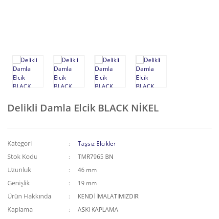
Püskül-Sallantı Tokalar
Kemer Tokası
Kıstırma Tokalar
Zincirli Aksesuarlar
Delikli Damla Elcik BLACK NİKEL
Kategori
Taşsız Elcikler
Stok Kodu
TMR7965 BN
Uzunluk
46 mm
Genişlik
19 mm
Ürün Hakkında
KENDİ İMALATIMIZDIR
Kaplama
ASKI KAPLAMA