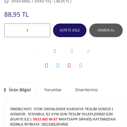
SİYAH NIKEL + SİYAH TAŞ - ( 88,95 TL )
88,95 TL
SEPETE EKLE
HEMEN AL
Ürün Bilgisi
Yorumlar
Önerileriniz
ÖNEMLİ NOT: STOK ÜRÜNLERDE KARGOYA TESLİM SÜRESİ 1
GÜNDÜR . İSTANBUL İÇİ AYNI GÜN TESLİM TALEPLERİNİZ İÇİN
(KURYE İLE )
0533 465 06 87
WHATSAPP SİPARİŞ HATTIMIZDAN
BİZİMLE İRTİBATA GEÇEBİLİRSİNİZ