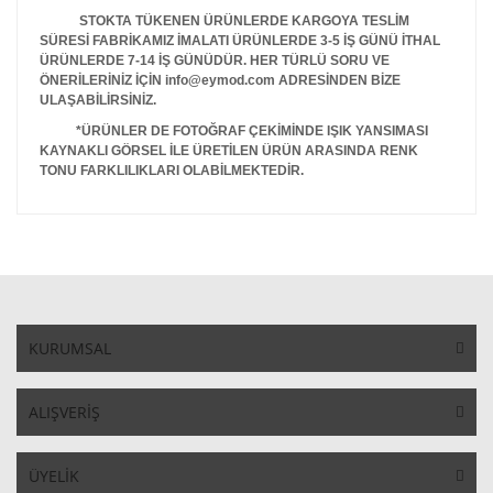
STOKTA TÜKENEN ÜRÜNLERDE KARGOYA TESLİM
SÜRESİ FABRİKAMIZ İMALATI ÜRÜNLERDE 3-5 İŞ GÜNÜ İTHAL
ÜRÜNLERDE 7-14 İŞ GÜNÜDÜR. HER TÜRLÜ SORU VE
ÖNERİLERİNİZ İÇİN info@eymod.com ADRESİNDEN BİZE
ULAŞABİLİRSİNİZ.
*ÜRÜNLER DE FOTOĞRAF ÇEKİMİNDE IŞIK YANSIMASI
KAYNAKLI GÖRSEL İLE ÜRETİLEN ÜRÜN ARASINDA RENK
TONU FARKLILIKLARI OLABİLMEKTEDİR.
KURUMSAL
ALIŞVERİŞ
ÜYELİK