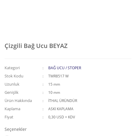
Çizgili Bağ Ucu BEYAZ
Kategori
BAĞ UCU / STOPER
Stok Kodu
TMR8517 W
Uzunluk
15 mm
Genişlik
10 mm
Ürün Hakkında
İTHAL ÜRÜNDÜR
Kaplama
ASKI KAPLAMA
Fiyat
0,30 USD + KDV
Seçenekler