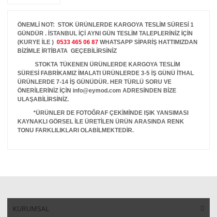
ÖNEMLİ NOT: STOK ÜRÜNLERDE KARGOYA TESLİM SÜRESİ 1
GÜNDÜR . İSTANBUL İÇİ AYNI GÜN TESLİM TALEPLERİNİZ İÇİN
(KURYE İLE )
0533 465 06 87
WHATSAPP SİPARİŞ HATTIMIZDAN
BİZİMLE İRTİBATA GEÇEBİLİRSİNİZ
STOKTA TÜKENEN ÜRÜNLERDE KARGOYA TESLİM
SÜRESİ FABRİKAMIZ İMALATI ÜRÜNLERDE 3-5 İŞ GÜNÜ İTHAL
ÜRÜNLERDE 7-14 İŞ GÜNÜDÜR. HER TÜRLÜ SORU VE
ÖNERİLERİNİZ İÇİN info@eymod.com ADRESİNDEN BİZE
ULAŞABİLİRSİNİZ.
*ÜRÜNLER DE FOTOĞRAF ÇEKİMİNDE IŞIK YANSIMASI
KAYNAKLI GÖRSEL İLE ÜRETİLEN ÜRÜN ARASINDA RENK
TONU FARKLILIKLARI OLABİLMEKTEDİR.
KURUMSAL