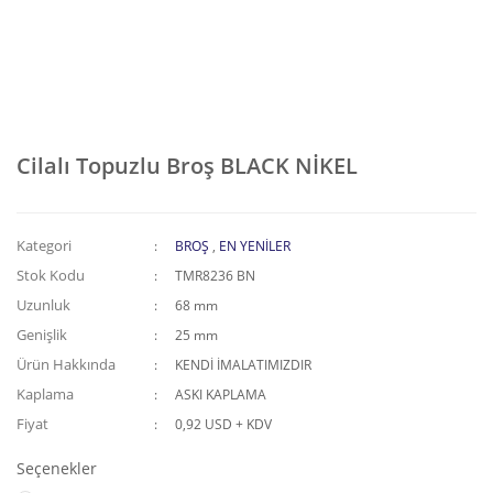
Cilalı Topuzlu Broş BLACK NİKEL
Kategori
BROŞ
,
EN YENİLER
Stok Kodu
TMR8236 BN
Uzunluk
68 mm
Genişlik
25 mm
Ürün Hakkında
KENDİ İMALATIMIZDIR
Kaplama
ASKI KAPLAMA
Fiyat
0,92 USD + KDV
Seçenekler