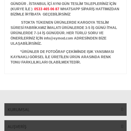
GÜNDÜR . İSTANBUL İÇİ AYNI GÜN TESLİM TALEPLERİNİZ İÇİN
(KURYE İLE )
0533 465 06 87
WHATSAPP SİPARİŞ HATTIMIZDAN
BİZİMLE İRTİBATA GEÇEBİLİRSİNİZ
STOKTA TÜKENEN ÜRÜNLERDE KARGOYA TESLİM
SÜRESİ FABRİKAMIZ İMALATI ÜRÜNLERDE 3-5 İŞ GÜNÜ İTHAL
ÜRÜNLERDE 7-14 İŞ GÜNÜDÜR. HER TÜRLÜ SORU VE
ÖNERİLERİNİZ İÇİN info@eymod.com ADRESİNDEN BİZE
ULAŞABİLİRSİNİZ.
*ÜRÜNLER DE FOTOĞRAF ÇEKİMİNDE IŞIK YANSIMASI
KAYNAKLI GÖRSEL İLE ÜRETİLEN ÜRÜN ARASINDA RENK
TONU FARKLILIKLARI OLABİLMEKTEDİR.
KURUMSAL
ALIŞVERİŞ