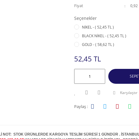
Fiyat
0,92
Seçenekler
NİKEL - ( 52,45 TL )
BLACK NİKEL - ( 52,45 TL )
GOLD - ( 58,62 TL )
52,45 TL
SEPE
Karşılaştır
Paylaş :
İ NOT: STOK ÜRÜNLERDE KARGOYA TESLİM SÜRESİ 1 GÜNDÜR . İSTANBUL İ