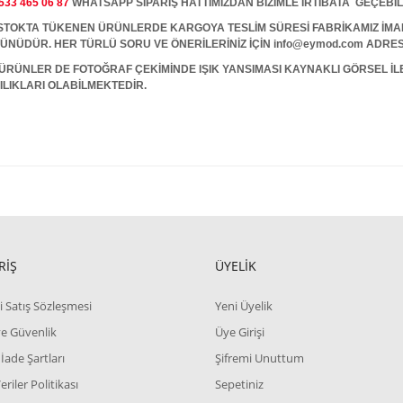
533 465 06 87
WHATSAPP SİPARİŞ HATTIMIZDAN BİZİMLE İRTİBATA GEÇEBİL
A TÜKENEN ÜRÜNLERDE KARGOYA TESLİM SÜRESİ FABRİKAMIZ İMALAT
 GÜNÜDÜR. HER TÜRLÜ SORU VE ÖNERİLERİNİZ İÇİN info@eymod.com ADRES
ÜRÜNLER DE FOTOĞRAF ÇEKİMİNDE IŞIK YANSIMASI KAYNAKLI GÖRSEL İ
ILIKLARI OLABİLMEKTEDİR.
RİŞ
ÜYELİK
i Satış Sözleşmesi
Yeni Üyelik
 ve Güvenlik
Üye Girişi
 İade Şartları
Şifremi Unuttum
Veriler Politikası
Sepetiniz