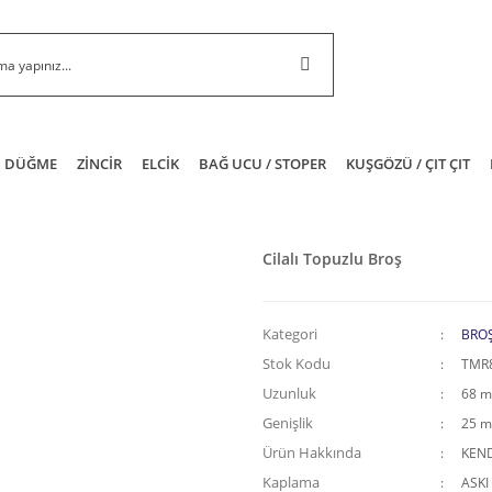
DÜĞME
ZİNCİR
ELCİK
BAĞ UCU / STOPER
KUŞGÖZÜ / ÇIT ÇIT
Cilalı Topuzlu Broş
Kategori
BRO
Stok Kodu
TMR
Uzunluk
68 
Genişlik
25 
Ürün Hakkında
KEND
Kaplama
ASKI