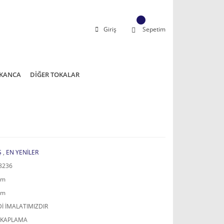
Giriş
Sepetim
KANCA
DİĞER TOKALAR
Ş
,
EN YENİLER
8236
mm
mm
İ İMALATIMIZDIR
 KAPLAMA