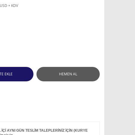
 USD + KDV
TE EKLE
HEMEN AL
Çİ AYNI GÜN TESLİM TALEPLERİNİZ İÇİN (KURYE