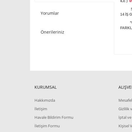
İLE )
0
STOKT
Yorumlar
14 İŞ
*
FARKL
Önerileriniz
KURUMSAL
ALIŞVE
Hakkımızda
Mesafel
İletişim
Gizlilik
Havale Bildirim Formu
İptal ve
İletişim Formu
Kişisel 