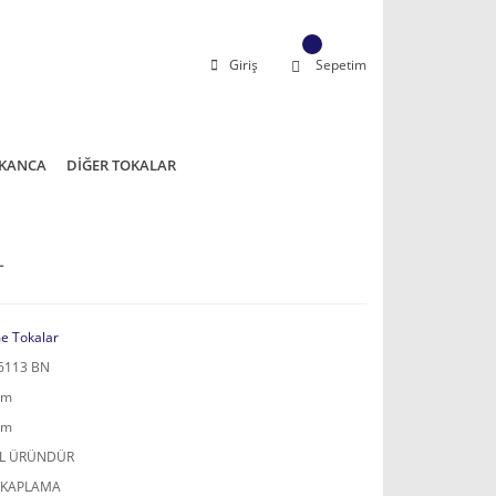
Giriş
Sepetim
KANCA
DİĞER TOKALAR
L
e Tokalar
6113 BN
mm
mm
AL ÜRÜNDÜR
 KAPLAMA