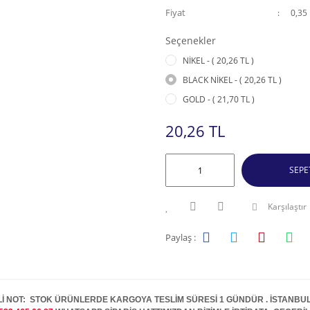
Fiyat
0,35
Seçenekler
NİKEL - ( 20,26 TL )
BLACK NİKEL - ( 20,26 TL )
GOLD - ( 21,70 TL )
20,26 TL
SEPE
Karşılaştır
Paylaş :
İ NOT: STOK ÜRÜNLERDE KARGOYA TESLİM SÜRESİ 1 GÜNDÜR . İSTANBUL İ