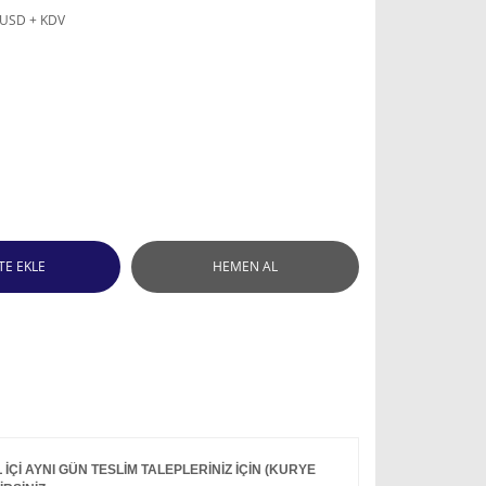
 USD + KDV
TE EKLE
HEMEN AL
Çİ AYNI GÜN TESLİM TALEPLERİNİZ İÇİN (KURYE