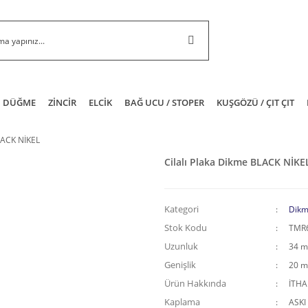
DÜĞME
ZİNCİR
ELCİK
BAĞ UCU / STOPER
KUŞGÖZÜ / ÇIT ÇIT
LACK NİKEL
Cilalı Plaka Dikme BLACK NİKE
Kategori
Dikm
Stok Kodu
TMR
Uzunluk
34 
Genişlik
20 
Ürün Hakkında
İTH
Kaplama
ASKI