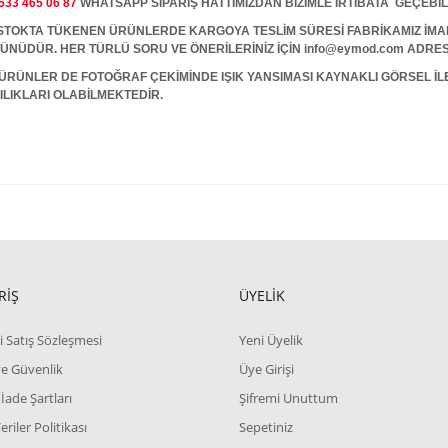
533 465 06 87
WHATSAPP SİPARİŞ HATTIMIZDAN BİZİMLE İRTİBATA GEÇEBİL
A TÜKENEN ÜRÜNLERDE KARGOYA TESLİM SÜRESİ FABRİKAMIZ İMALAT
 GÜNÜDÜR. HER TÜRLÜ SORU VE ÖNERİLERİNİZ İÇİN info@eymod.com ADRES
ÜRÜNLER DE FOTOĞRAF ÇEKİMİNDE IŞIK YANSIMASI KAYNAKLI GÖRSEL İ
ILIKLARI OLABİLMEKTEDİR.
RİŞ
ÜYELİK
i Satış Sözleşmesi
Yeni Üyelik
 ve Güvenlik
Üye Girişi
 İade Şartları
Şifremi Unuttum
Veriler Politikası
Sepetiniz