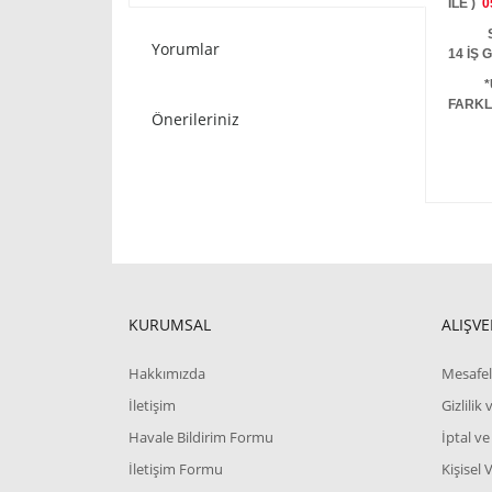
İLE )
0
STOKT
Yorumlar
14 İŞ
*
FARKL
Önerileriniz
KURUMSAL
ALIŞVE
Hakkımızda
Mesafel
İletişim
Gizlilik
Havale Bildirim Formu
İptal ve
İletişim Formu
Kişisel 